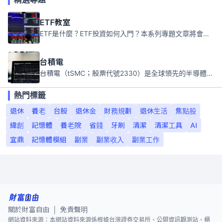
ETF教室
ETF是什麼？ETF投資如何入門？本系列專題文章將會告訴你新手必須知道的ETF基礎知識。
台積電
台積電（tSMC；股票代號2330）是全球領先的半導體代工公司，成立於1987年，總部位於台灣新竹。且已於美國、日本、德國及中國設廠，台積電是全球首家專業積體電路製造服務公司，也是全球最先進和最大規模的半導體代工廠。
熱門標籤
退休
養老
台股
退休金
財務規劃
退休生活
焦點股
緯創
記憶體
養老院
省錢
牙刷
清潔
清潔工具
AI
宜鼎
記憶體模組
副業
副業收入
副業工作
關於財富自由
免責聲明
|
網站資料來源：本網站資料來源係根據台灣證券交易所、公開資訊觀測站、櫃