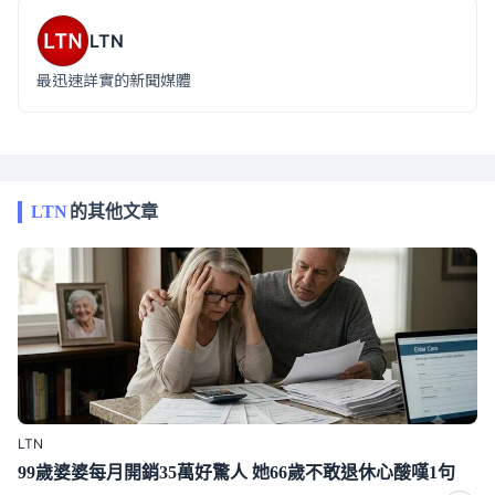
LTN
最迅速詳實的新聞媒體
LTN
的其他文章
LTN
99歲婆婆每月開銷35萬好驚人 她66歲不敢退休心酸嘆1句