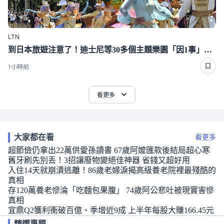
LTN
到日本旅遊注意了！迪士尼等30多個主題樂園「因1事」漲價
1小時前
看更多
大家都在看
看更多
超節儉仍拿出22萬供愛孫讀書 67歲阿嬤匯款後結局超心寒
舊牙刷先別丟！3招讓廢物變絕佳神器 省錢又超好用
入住14天就崩潰逃離！86歲老婦淚揭高級養老院裡最殘酷的
真相
存120萬養老慘淪「吃麵包果腹」 74歲阿公悲吐被現實害慘
真相
宜鼎Q2獲利衝破百億、季增近9成 上半年每股大賺166.45元
精選專題