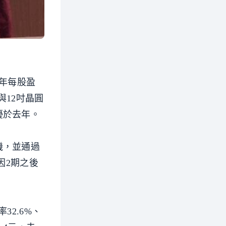
半年每股盈
與12吋晶圓
優於去年。
機，並通過
因2期之後
32.6%、