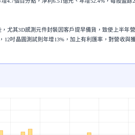
增4.7個百分點，淨利6.51億元、年增52.4%，每股盈餘2
些，尤其3D感測元件封裝因客戶提早備貨，致使上半年
，12吋晶圓測試則年增13%，加上有利匯率，對營收與