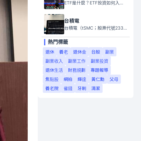
ETF是什麼？ETF投資如何入門？本系列專題文章將會告訴你新手必須知道的ETF基礎知識。
台積電
台積電（tSMC；股票代號2330）是全球領先的半導體代工公司，成立於1987年，總部位於台灣新竹。且已於美國、日本、德國及中國設廠，台積電是全球首家專業積體電路製造服務公司，也是全球最先進和最大規模的半導體代工廠。
熱門標籤
退休
養老
退休金
台股
副業
副業收入
副業工作
副業投資
退休生活
財務規劃
專題報導
焦點股
網拍
輝達
黃仁勳
父母
養老院
省錢
牙刷
清潔