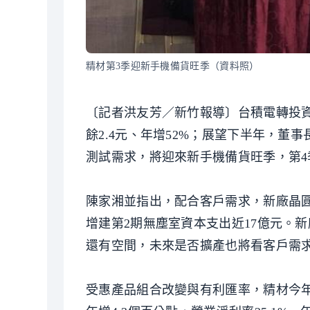
精材第3季迎新手機備貨旺季（資料照）
〔記者洪友芳／新竹報導〕台積電轉投資
餘2.4元、年增52%；展望下半年，董
測試需求，將迎來新手機備貨旺季，第
陳家湘並指出，配合客戶需求，新廠晶
增建第2期無塵室資本支出近17億元。新
還有空間，未來是否擴產也將看客戶需
受惠產品組合改變與有利匯率，精材今年上半