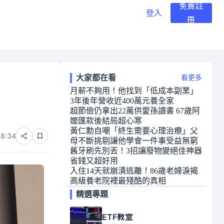
免費註
登入
冊
大家都在看
看更多
月薪不夠用！他找到「低成本副業」
3年後年營收近400萬元養全家
機
超節儉仍拿出22萬供愛孫讀書 67歲阿
嬤匯款後結局超心寒
黃仁勳自嘲「終生需要心理治療」父
08:34
母不斷挑剔讓他學會一件事受益無窮
舊牙刷先別丟！3招讓廢物變絕佳神器
省錢又超好用
入住14天就崩潰逃離！86歲老婦淚揭
高級養老院裡最殘酷的真相
精選專題
ETF教室