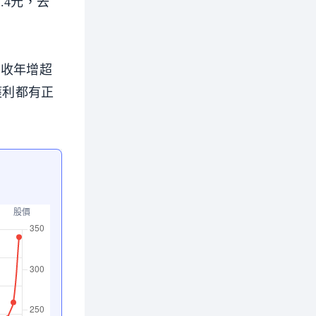
.4元，去
營收年增超
獲利都有正