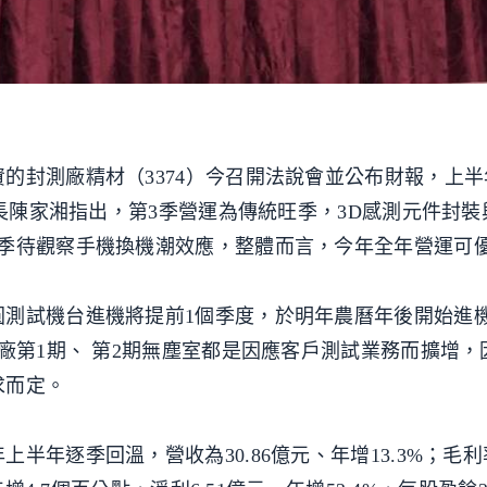
的封測廠精材（3374）今召開法說會並公布財報，上
事長陳家湘指出，第3季營運為傳統旺季，3D感測元件封裝
4季待觀察手機換機潮效應，整體而言，今年全年營運可
圓測試機台進機將提前1個季度，於明年農曆年後開始進
廠第1期、 第2期無塵室都是因應客戶測試業務而擴增，
求而定。
年逐季回溫，營收為30.86億元、年增13.3%；毛利率