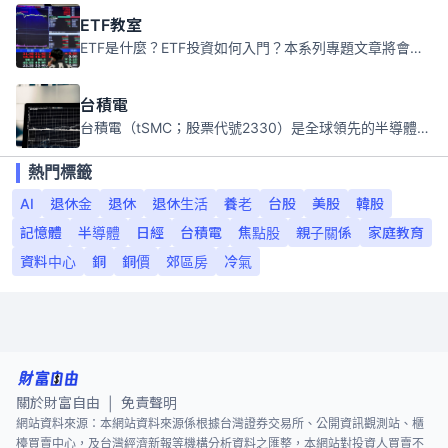
ETF教室
ETF是什麼？ETF投資如何入門？本系列專題文章將會告訴你新手必須知道的ETF基礎知識。
台積電
台積電（tSMC；股票代號2330）是全球領先的半導體代工公司，成立於1987年，總部位於台灣新竹。且已於美國、日本、德國及中國設廠，台積電是全球首家專業積體電路製造服務公司，也是全球最先進和最大規模的半導體代工廠。
熱門標籤
AI
退休金
退休
退休生活
養老
台股
美股
韓股
記憶體
半導體
日經
台積電
焦點股
親子關係
家庭教育
資料中心
銅
銅價
郊區房
冷氣
關於財富自由
免責聲明
|
網站資料來源：本網站資料來源係根據台灣證券交易所、公開資訊觀測站、櫃
檯買賣中心，及台灣經濟新報等機構分析資料之匯整，本網站對投資人買賣不