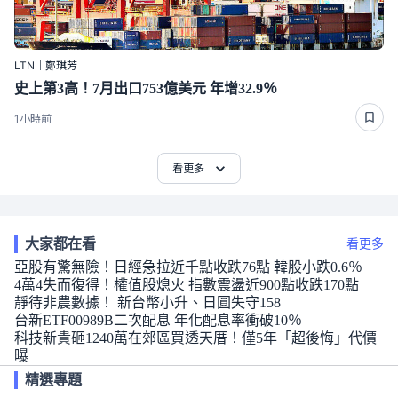
LTN｜鄭琪芳
史上第3高！7月出口753億美元 年增32.9％
1小時前
看更多
大家都在看
看更多
亞股有驚無險！日經急拉近千點收跌76點 韓股小跌0.6％
4萬4失而復得！權值股熄火 指數震盪近900點收跌170點
靜待非農數據！ 新台幣小升、日圓失守158
台新ETF00989B二次配息 年化配息率衝破10％
科技新貴砸1240萬在郊區買透天厝！僅5年「超後悔」代價
曝
精選專題