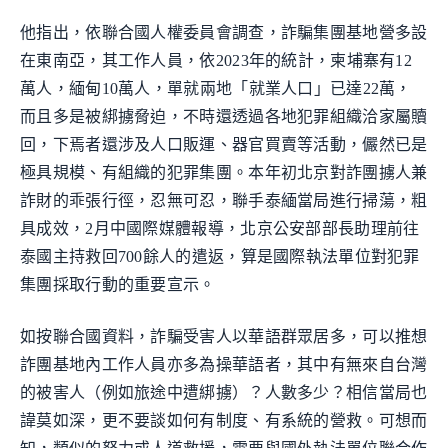
他指出，依聯合國人權委員會調查，詐騙集團基地營多設
在東南亞，其工作人員，依2023年的統計，柬埔寨有12
萬人，緬甸10萬人，單就兩地「就業人口」已達22萬，
而且多是被綁擄脅迫，不時還透過各地犯罪組織洽家屬贖
回，下焉者還涉及人口販運、器官買賣等活動，儼然已是
極具規模、有組織的犯罪集團。本年初北京對詐團擄人兼
詐財的乖張行徑，忍無可忍，聯手泰緬當局進行掃蕩，粗
具成效，2月中國際媒體報導，北京公安部部長助理前往
泰國主持救回700餘人的遣返，算是國際執法單位對犯罪
集團採取行動的重要宣示。
如按聯合國資料，詐騙受害人以華語群眾居多，可以推想
詐團基地內工作人員亦多為操華語者，其中有無來自台灣
的被害人（例如旅途中遭綁擄）？人數多少？相信當局也
諱莫如深，更不要談如何有制度、有系統的營救。可想而