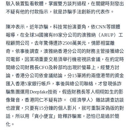
駭入裝置監看軟體，掌握雙方談判過程，在關鍵時刻發出
不疑有他的付款指示，就是詐騙手法創新的代表作。
陳冲表示，近年詐騙，科技常扮演要角，依CNN等媒體
報導，在全球34國擁有89家分公司的澳雅納（ARUP）工
程顧問公司，去年驚傳遭詐2500萬美元，情節相當離
奇。依事後調查，澳雅納香港分公司的財務主管接獲總公
司電郵，因某項重要交易須舉行機密視訊會議，在約定時
間總公司財務長CFO及幹部均出現於螢幕上，經雙方討
論，香港分公司依會議結論，分15筆將約兩億港幣的資金
匯入香港5家銀行帳戶，事後與總公司聯絡，才發現係詐
騙集團運用Deepfake技術，假造財務長等人栩栩如生的影
像聲音，香港同仁不疑有詐。《經濟學人〉雜誌調查訪談
也證實，只要有15分鐘的個人影片，就可重製深偽版的對
話，所以用「貪小便宜」銓釋詐騙案，恐怕已是過於簡
化。