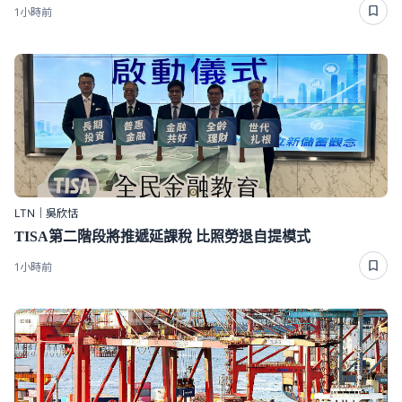
1小時前
LTN｜吳欣恬
TISA第二階段將推遞延課稅 比照勞退自提模式
1小時前