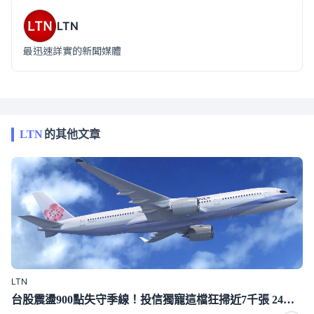
LTN
最迅速詳實的新聞媒體
LTN
的其他文章
LTN
台股震盪900點失守季線！投信獨寵這檔狂掃近7千張 24萬股東笑了