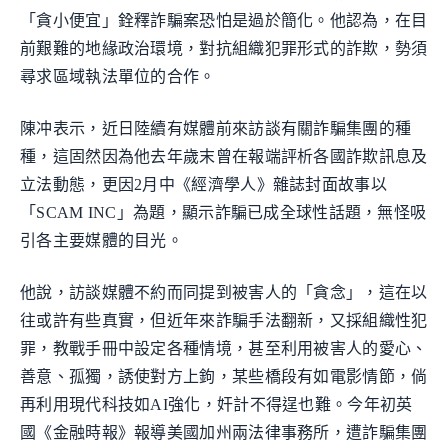
「貪小便宜」銓釋詐騙案恐怕是過於簡化。他認為，在目
前艱難的地緣政治環境，對抗組織犯罪形式的詐欺，勢須
尋求區域執法單位的合作。
陳冲表示，近日陸續有媒體前來訪談有關詐騙集團的種
種，這固然因為他去年歲末曾在報端評析各國詐欺訊息及
立法動態，更因2月中《經濟學人》雜誌封面故事以
「SCAM INC」為題，顯示詐騙已成全球性話題，無怪吸
引各主要媒體的目光。
他說，訪談媒體不約而同提到被害人的「貪念」，這在以
往或許有些真實，但近年來詐騙手法翻新，又採組織性犯
罪，教戰手冊中設定各種情境，甚至利用被害人的愛心、
善意、孤獨，誘使對方上鉤，某些橋段有如電影情節，倘
再利用現代科技如AI強化，奸計不得逞也難。今年初英
國《金融時報》報導美國加州兩法律事務所，遭詐騙集團