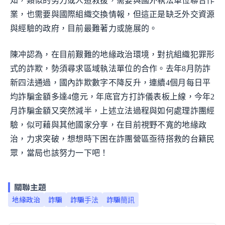
知，類似的努力或人道救援，需要與國外執法單位聯合作
業，也需要與國際組織交換情報，但這正是缺乏外交資源
與經驗的政府，目前最難著力或施展的。
陳冲認為，在目前艱難的地緣政治環境，對抗組織犯罪形
式的詐欺，勢須尋求區域執法單位的合作。去年8月防詐
新四法通過，國內詐欺數字不降反升，連續4個月每日平
均詐騙金額多達4億元，年底官方打詐儀表板上線，今年2
月詐騙金額又突然減半，上述立法過程與如何處理詐團經
驗，似可藉與其他國家分享，在目前視野不寬的地緣政
治，力求突破，想想時下困在詐團營區亟待搭救的台籍民
眾，當局也該努力一下吧！
關聯主題
地緣政治
詐騙
詐騙手法
詐騙簡訊