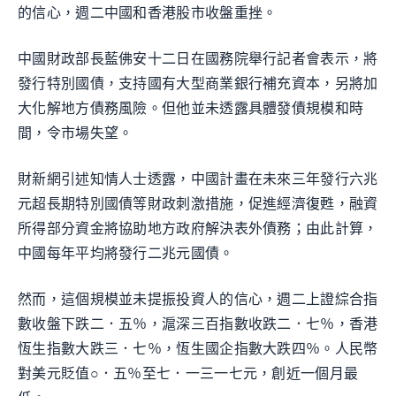
的信心，週二中國和香港股市收盤重挫。
中國財政部長藍佛安十二日在國務院舉行記者會表示，將
發行特別國債，支持國有大型商業銀行補充資本，另將加
大化解地方債務風險。但他並未透露具體發債規模和時
間，令市場失望。
財新網引述知情人士透露，中國計畫在未來三年發行六兆
元超長期特別國債等財政刺激措施，促進經濟復甦，融資
所得部分資金將協助地方政府解決表外債務；由此計算，
中國每年平均將發行二兆元國債。
然而，這個規模並未提振投資人的信心，週二上證綜合指
數收盤下跌二．五％，滬深三百指數收跌二．七％，香港
恆生指數大跌三．七％，恆生國企指數大跌四％。人民幣
對美元貶值○．五％至七．一三一七元，創近一個月最