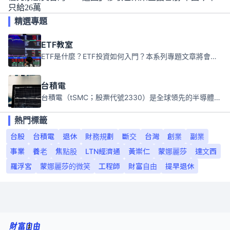
只給26萬
精選專題
ETF教室
ETF是什麼？ETF投資如何入門？本系列專題文章將會告訴你新手必須知道的ETF基礎知識。
台積電
台積電（tSMC；股票代號2330）是全球領先的半導體代工公司，成立於1987年，總部位於台灣新竹。且已於美國、日本、德國及中國設廠，台積電是全球首家專業積體電路製造服務公司，也是全球最先進和最大規模的半導體代工廠。
熱門標籤
台股
台積電
退休
財務規劃
斷交
台灣
創業
副業
事業
養老
焦點股
LTN經濟通
黃崇仁
蒙娜麗莎
達文西
羅浮宮
蒙娜麗莎的微笑
工程師
財富自由
提早退休