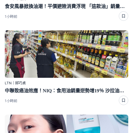
食安風暴掀換油潮！平價避險消費浮現 「這款油」銷量大增58％
1小時前
LTN｜邱巧貞
中聯致癌油效應！NIQ：食用油銷量逆勢增19％ 沙拉油占比慘跌近半
1小時前