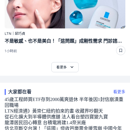
LTN｜邱巧貞
不是敏感、也不是美白！「這問題」成剛性需求 門診諮詢率衝98％
1小時前
看更多
大家都在看
看更多
45歲工程師買ETF存到2000萬爽退休 半年後因1封信崩潰重
回職場
LTN經濟通》黃崇仁紐約拍來的畫 收藏界吵翻天
從石化擴大到半導體供應鏈 法人看台塑四寶變九寶
龍潭居民回心轉意 台積電將建1.4奈米廠
信北京斷交台灣！「這國」慘收芭樂票金援雪崩 中國今年