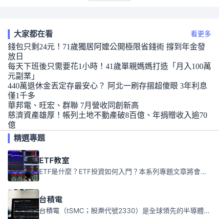
大家都在看
看更多
錢包只剩24元！71歲獨居阿嬤公開極限省錢術 撐到年金發
放日
每天下班後只需要花1小時！41歲單親媽媽打造「月入100萬
元副業」
440萬退休金丟定存最安心？ 阿北一刷存摺超傻眼 3年利息
僅1千多
華邦電、旺宏、群聯 7月營收同創新高
慈濟資產雄厚！帳列土地不動產破8百億、年捐贈收入逾70
億
精選專題
ETF教室
ETF是什麼？ETF投資如何入門？本系列專題文章將會告訴你新手必須知道的ETF基礎知識。
台積電
台積電（tSMC；股票代號2330）是全球領先的半導體代工公司，成立於1987年，總部位於台灣新竹。且已於美國、日本、德國及中國設廠，台積電是全球首家專業積體電路製造服務公司，也是全球最先進和最大規模的半導體代工廠。