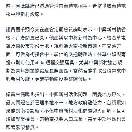
駐，因此縣府已透過管道向台積電招手，希望爭取台積電
來中興新村設廠。
議員簡千翔今天在議會定期會質詢時表示，中興新村精省
後，荒廢閒置已久，他建議以中興新村為中心，結合草屯
鎮及南投市部份土地，規劃為大南投新市鎮，在交通方
面，可做為銜接台中、彰化的交通轉運站，往草屯鎮與南
投市則可使用ubike短程交通運具，尤其中興新村適合規
劃為青年創業據點及長照園區，當然若能爭取台積電來中
興新村設廠，更能帶動南投縣整體發展。
議員林儒暘也指出，中興新村活化問題，困憂地方已久，
最大問題在於管理事權不一，地方政府難使力，台積電如
果能到南投設廠，不但中興新村活化問題迎刃而解，且可
增加就業機會，帶動南投縣人口成長，甚至中部地區也會
跟著繁榮發展。