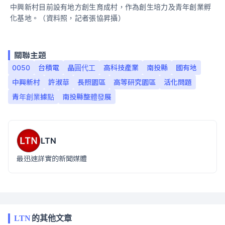
中興新村目前設有地方創生育成村，作為創生培力及青年創業孵
化基地。（資料照，記者張協昇攝）
關聯主題
0050
台積電
晶圓代工
高科技產業
南投縣
國有地
中興新村
許淑華
長照園區
高等研究園區
活化問題
青年創業據點
南投縣整體發展
LTN
最迅速詳實的新聞媒體
LTN
的其他文章