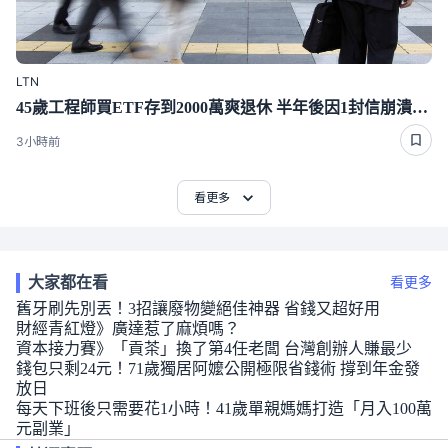
LTN
45歲工程師買ETF存到2000萬爽退休 半年後因1封信崩潰重回職場
3小時前
看更多
大家都在看
看更多
舊牙刷先別丟！3招讓廢物變絕佳神器 省錢又超好用
財經青紅燈》廣達惹了麻煩嗎？
資本接力賽》「貢茶」換了第4任老闆 台灣創辦人賺最少
錢包只剩24元！71歲獨居阿嬤公開極限省錢術 撐到年金發
放日
每天下班後只需要花1小時！41歲單親媽媽打造「月入100萬
元副業」