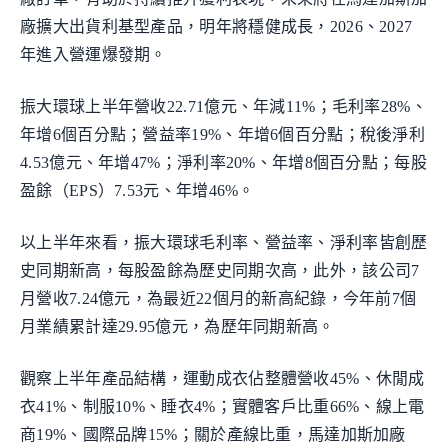
廠擴大出貨利基型產品，明年將穩健成長，2026、2027
年進入營運爆發期。
振大環球上半年營收22.71億元、年減11%；毛利率28%、
年增6個百分點；營益率19%、年增6個百分點；稅後淨利
4.53億元、年增47%；淨利率20%、年增8個百分點；每股
盈餘（EPS）7.53元、年增46%。
以上半年來看，振大環球毛利率、營益率、淨利率皆創歷
史同期新高，每股盈餘為歷史同期次高，此外，該公司7
月營收7.24億元，為最近22個月的新高紀錄，今年前7個
月業績累計達29.95億元，為歷年同期新高。
觀察上半年產品結構，運動成衣佔整體營收45%、休閒成
衣41%、制服10%、睡衣4%；實體客戶比重66%、線上電
商19%、國際品牌15%；關於產線比重，馬達加斯加廠