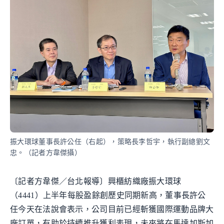
振大環球董事長許公任（右起），策略長李哲宇，執行副總劉文
忠。（記者方韋傑攝）
〔記者方韋傑／台北報導〕興櫃紡織廠振大環球
（4441）上半年每股盈餘創歷史同期新高，董事長許公
任今天在法說會表示，公司目前已經斬獲國際運動品牌大
廠訂單，有助於持續推升獲利表現，未來將在馬達加斯加