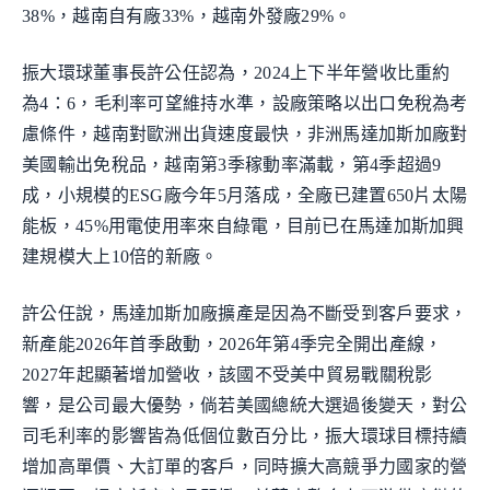
38%，越南自有廠33%，越南外發廠29%。
振大環球董事長許公任認為，2024上下半年營收比重約
為4：6，毛利率可望維持水準，設廠策略以出口免稅為考
慮條件，越南對歐洲出貨速度最快，非洲馬達加斯加廠對
美國輸出免稅品，越南第3季稼動率滿載，第4季超過9
成，小規模的ESG廠今年5月落成，全廠已建置650片太陽
能板，45%用電使用率來自綠電，目前已在馬達加斯加興
建規模大上10倍的新廠。
許公任說，馬達加斯加廠擴產是因為不斷受到客戶要求，
新產能2026年首季啟動，2026年第4季完全開出產線，
2027年起顯著增加營收，該國不受美中貿易戰關稅影
響，是公司最大優勢，倘若美國總統大選過後變天，對公
司毛利率的影響皆為低個位數百分比，振大環球目標持續
增加高單價、大訂單的客戶，同時擴大高競爭力國家的營