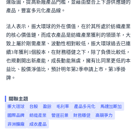
運版圖，提高新廠產品門檻，並藉由整合上下游供應鏈的
產品，豐富多元化產品線。
法人表示，振大環球的外在價值，在於其所處於紡織產業
的核心價值鏈，而成衣產品是紡織產業獲利的領頭羊，大
致上屬於剛需產業、波動性相對較低，振大環球過去已連
續3年獲利1個股本，在財務穩健之下，除了負債比較低，
也規劃開出新產能，成長動能無虞，擁有比同業更低的本
益比、股價淨值比，預計明年第2季申請上市，第3季掛
牌。
關聯主題
振大環球
台股
盈餘
毛利率
產品多元化
馬達加斯加
國際品牌
紡織產業
營運前景
財務穩健
高競爭力
非洲擴廠
成衣產品