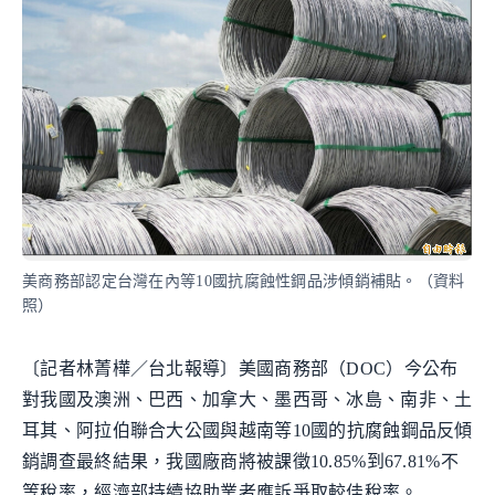
美商務部認定台灣在內等10國抗腐蝕性鋼品涉傾銷補貼。（資料
照）
〔記者林菁樺／台北報導〕美國商務部（DOC）今公布
對我國及澳洲、巴西、加拿大、墨西哥、冰島、南非、土
耳其、阿拉伯聯合大公國與越南等10國的抗腐蝕鋼品反傾
銷調查最終結果，我國廠商將被課徵10.85%到67.81%不
等稅率，經濟部持續協助業者應訴爭取較佳稅率。