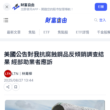
財富自由
打開
立即使用APP，開啟您的股市智慧導航！
登入
最新文章
焦點
ETF
焦點股
ETF詳情
千金股
美國公告對我抗腐蝕鋼品反傾銷調查結
果 經部助業者應訴
LTN｜林菁樺
2025/08/27 13:44