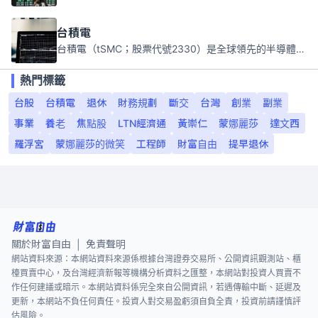
台積電
台積電（tSMC；股票代號2330）是全球領先的半導體代工公司，成立於1987年，總部位於台灣新竹。且已於美國、日本、德國及中國設廠，台積電是全球首家專業積體電路製造服務公司，也是全球最先進和最大規模的半導體代工廠。
熱門標籤
台股
台積電
退休
財務規劃
斷交
台灣
創業
副業
事業
養老
焦點股
LTN經濟通
黃崇仁
蒙娜麗莎
達文西
羅浮宮
蒙娜麗莎的微笑
工程師
財富自由
提早退休
關於財富自由
免責聲明
|
網站資料來源：本網站資料來源係根據台灣證券交易所、公開資訊觀測站、櫃
檯買賣中心，及台灣經濟新報等機構分析資料之匯整，本網站對投資人買賣不
作任何建議或暗示。本網站資料係完全來自公開資訊，若遇傳輸中斷、延遲及
更新，本網站不負任何責任。投資人對交易盈虧須自負全責，投資前請謹慎評
估風險。