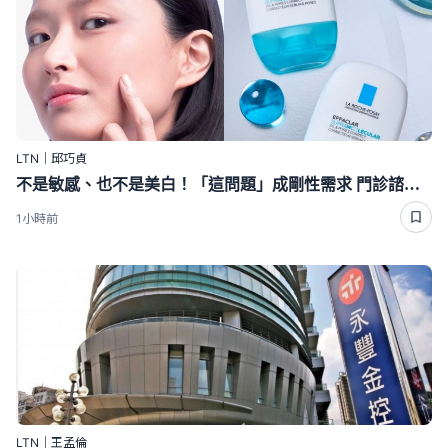
LTN｜邱巧貞
不是敏感、也不是美白！「這問題」成剛性需求 門診諮詢率衝98％
1小時前
LTN｜王孟倫