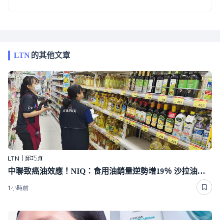
LTN
的其他文章
LTN｜邱巧貞
中聯致癌油效應！NIQ：食用油銷量逆勢增19％ 沙拉油占比慘跌近半
1小時前