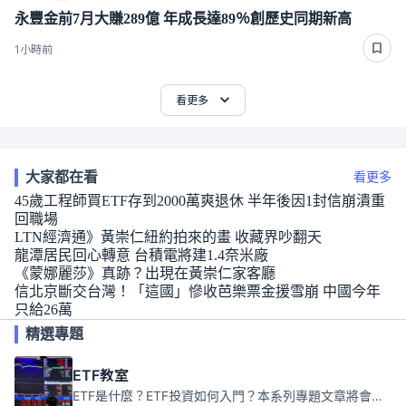
永豐金前7月大賺289億 年成長達89％創歷史同期新高
1小時前
看更多
大家都在看
看更多
45歲工程師買ETF存到2000萬爽退休 半年後因1封信崩潰重
回職場
LTN經濟通》黃崇仁紐約拍來的畫 收藏界吵翻天
龍潭居民回心轉意 台積電將建1.4奈米廠
《蒙娜麗莎》真跡？出現在黃崇仁家客廳
信北京斷交台灣！「這國」慘收芭樂票金援雪崩 中國今年
只給26萬
精選專題
ETF教室
ETF是什麼？ETF投資如何入門？本系列專題文章將會告訴你新手必須知道的ETF基礎知識。