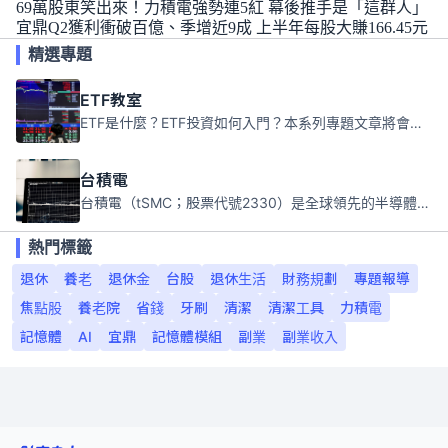
69萬股東笑出來！力積電強勢連5紅 幕後推手是「這群人」
宜鼎Q2獲利衝破百億、季增近9成 上半年每股大賺166.45元
精選專題
ETF教室
ETF是什麼？ETF投資如何入門？本系列專題文章將會告訴你新手必須知道的ETF基礎知識。
台積電
台積電（tSMC；股票代號2330）是全球領先的半導體代工公司，成立於1987年，總部位於台灣新竹。且已於美國、日本、德國及中國設廠，台積電是全球首家專業積體電路製造服務公司，也是全球最先進和最大規模的半導體代工廠。
熱門標籤
退休
養老
退休金
台股
退休生活
財務規劃
專題報導
焦點股
養老院
省錢
牙刷
清潔
清潔工具
力積電
記憶體
AI
宜鼎
記憶體模組
副業
副業收入