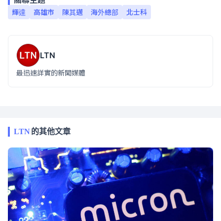
關聯主題
輝達
高雄市
陳其邁
海外總部
北士科
LTN
最迅速詳實的新聞媒體
LTN
的其他文章