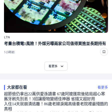
LTN
考量台積電1風險！外媒另曝兩家公司值得買進並長期持有
1小時前
看更多
大家都在看
看更多
超節儉仍拿出22萬供愛孫讀書 67歲阿嬤匯款後結局超心寒
舊牙刷先別丟！3招讓廢物變絕佳神器 省錢又超好用
入住14天就崩潰逃離！86歲老婦淚揭高級養老院裡最殘酷的
真相