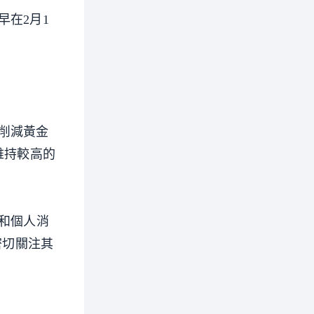
在2月1
削減黃金
維持較高的
議和個人消
密切關注其