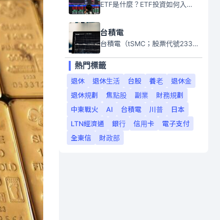
ETF是什麼？ETF投資如何入門？本系列專題文章將會告訴你新手必須知道的ETF基礎知識。
台積電
台積電（tSMC；股票代號2330）是全球領先的半導體代工公司，成立於1987年，總部位於台灣新竹。且已於美國、日本、德國及中國設廠，台積電是全球首家專業積體電路製造服務公司，也是全球最先進和最大規模的半導體代工廠。
熱門標籤
退休
退休生活
台股
養老
退休金
退休規劃
焦點股
副業
財務規劃
中東戰火
AI
台積電
川普
日本
LTN經濟通
銀行
信用卡
電子支付
全東信
財政部