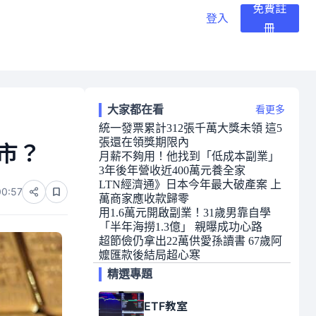
免費註
登入
冊
大家都在看
看更多
統一發票累計312張千萬大獎未領 這5
張還在領獎期限內
市？
月薪不夠用！他找到「低成本副業」
3年後年營收近400萬元養全家
LTN經濟通》日本今年最大破產案 上
00:57
萬商家應收款歸零
用1.6萬元開啟副業！31歲男靠自學
「半年海撈1.3億」 親曝成功心路
超節儉仍拿出22萬供愛孫讀書 67歲阿
嬤匯款後結局超心寒
精選專題
ETF教室