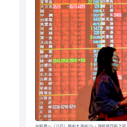
台股周一（25日）盤中大漲逾2%，漲幅居亞股之