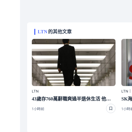
LTN
的其他文章
LTN
LTN
43歲存760萬辭職爽過半退休生活 他吐真心話揭「真正考驗」
1小時前
1小時