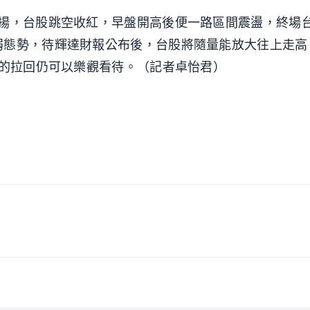
齊揚，台股跳空收紅，早盤開高後便一路區間震盪，終場
弱態勢，待輝達財報公布後，台股將隨量能放大往上走高
股的拉回仍可以樂觀看待。（記者卓怡君）