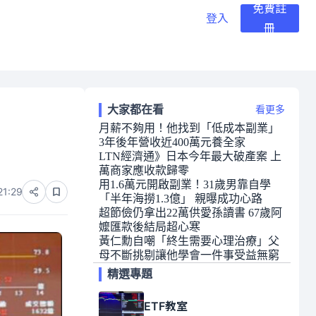
免費註
登入
冊
大家都在看
看更多
月薪不夠用！他找到「低成本副業」
3年後年營收近400萬元養全家
LTN經濟通》日本今年最大破產案 上
萬商家應收款歸零
用1.6萬元開啟副業！31歲男靠自學
21:29
「半年海撈1.3億」 親曝成功心路
超節儉仍拿出22萬供愛孫讀書 67歲阿
嬤匯款後結局超心寒
黃仁勳自嘲「終生需要心理治療」父
母不斷挑剔讓他學會一件事受益無窮
精選專題
ETF教室