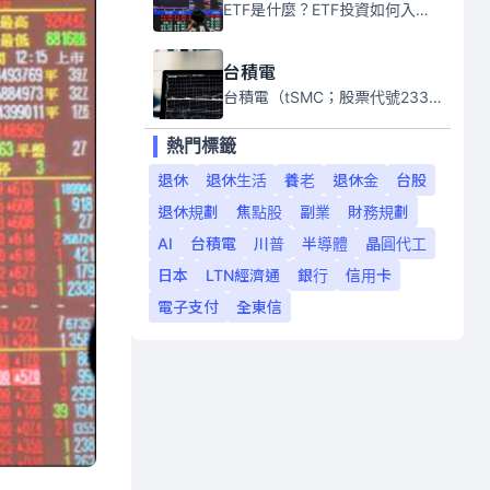
ETF是什麼？ETF投資如何入門？本系列專題文章將會告訴你新手必須知道的ETF基礎知識。
台積電
台積電（tSMC；股票代號2330）是全球領先的半導體代工公司，成立於1987年，總部位於台灣新竹。且已於美國、日本、德國及中國設廠，台積電是全球首家專業積體電路製造服務公司，也是全球最先進和最大規模的半導體代工廠。
熱門標籤
退休
退休生活
養老
退休金
台股
退休規劃
焦點股
副業
財務規劃
AI
台積電
川普
半導體
晶圓代工
日本
LTN經濟通
銀行
信用卡
電子支付
全東信