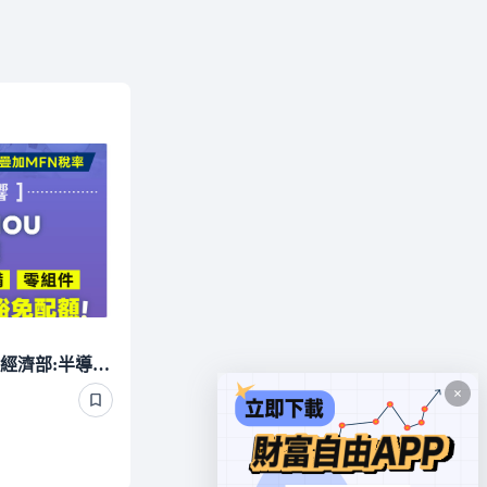
美國對多晶矽課15％關稅 經濟部:半導體可爭取豁免、太陽能產業衝擊有限