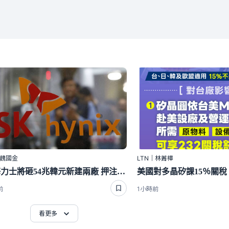
｜魏國金
LTN｜林菁樺
SK海力士將砸54兆韓元新建兩廠 押注記憶體需求一路熱至2029之後
前
1小時前
看更多