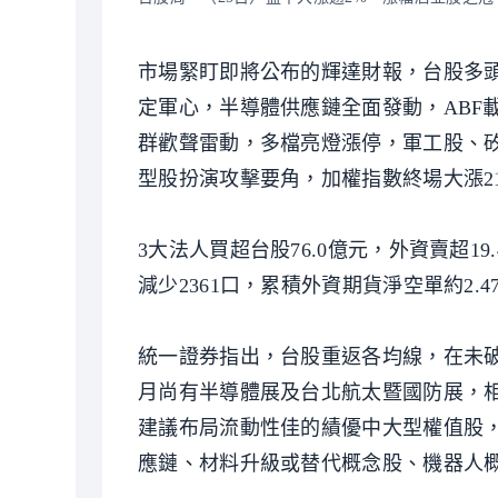
市場緊盯即將公布的輝達財報，台股多頭
定軍心，半導體供應鏈全面發動，ABF載
群歡聲雷動，多檔亮燈漲停，軍工股、
型股扮演攻擊要角，加權指數終場大漲214.
3大法人買超台股76.0億元，外資賣超19
減少2361口，累積外資期貨淨空單約2.4
統一證券指出，台股重返各均線，在未破
月尚有半導體展及台北航太暨國防展，
建議布局流動性佳的績優中大型權值股，推薦
應鏈、材料升級或替代概念股、機器人