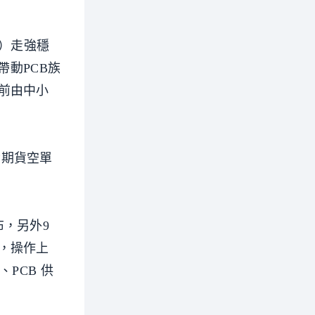
0）走強穩
帶動PCB族
前由中小
資期貨空單
，另外9
，操作上
PCB 供