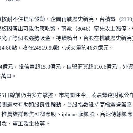
按耐不住提早發動，企圖再戰歷史新高，台積電（233
板因傳出可能供應吃緊，南電（8046）率先攻上漲停，
矽光子等個股強勢吸金，持續噴出，台股在挑戰歷史新高
80點，收在24519.90點，成交量約4637億元。
.4億元，投信賣超15.0億元，自營商買超110.6億元；外
7萬口。
5日線前仍由多方掌控，市場關注今日凌晨輝達財報公布
相關題材有助類股良性輪動，台股指數維持高檔震盪盤堅
族群聚焦AI概念股、iphone 蘋概股、高速傳輸概念、
概念、軍工及生技等。