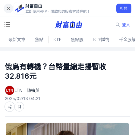
財富自由
打開
立即使用APP，開啟您的股市智慧導航！
登入
最新文章
焦點
ETF
焦點股
ETF詳情
千金股
俄烏有轉機？台幣量縮走揚暫收
32.816元
LTN｜陳梅英
2025/02/13 04:21