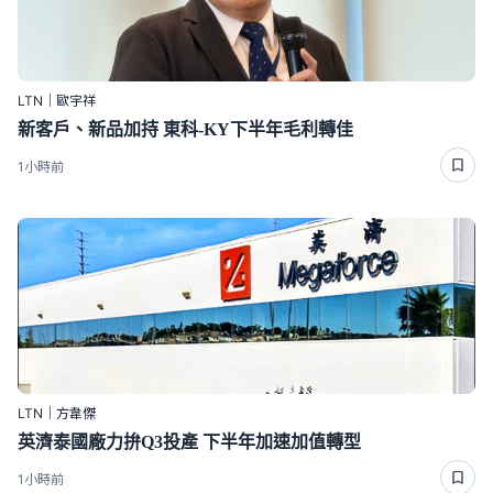
LTN｜歐宇祥
新客戶、新品加持 東科-KY下半年毛利轉佳
1小時前
LTN｜方韋傑
英濟泰國廠力拚Q3投產 下半年加速加值轉型
1小時前