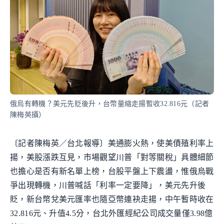
俄烏有轉機？美元先貶後升，台幣量縮走揚暫收32.816元（記者
陳梅英攝）
〔記者陳梅英／台北報導〕美通膨火熱，使美債殖利率上
揚，美股漲跌互見，市場觀望川普「對等關稅」具體細節
也擔心是否有新名單上榜，台股平盤上下震盪，惟俄烏戰
爭出現轉機，川普喊話「利率一定要降」，美元先升後
貶，新台幣兌美元匯率也隨亞幣連袂走揚，中午暫時收在
32.816元、升值4.5分，台北外匯經紀公司成交量僅3.98億