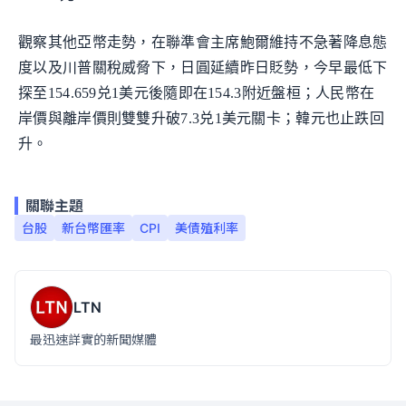
觀察其他亞幣走勢，在聯準會主席鮑爾維持不急著降息態
度以及川普關稅威脅下，日圓延續昨日貶勢，今早最低下
探至154.659兑1美元後隨即在154.3附近盤桓；人民幣在
岸價與離岸價則雙雙升破7.3兑1美元關卡；韓元也止跌回
升。
關聯主題
台股
新台幣匯率
CPI
美債殖利率
LTN
最迅速詳實的新聞媒體