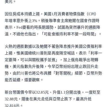
美元。
因住房成本持續上揚，美國1月消費者物價指數（CPI）
年增率意外衝上3%。稍後聯準會主席鮑爾在國會作證時
表示，Fed要看的時長期趨勢，試圖為突然暴升的通膨降
溫，不過他也指出，「可能會維持利率不變一段時間」。
火熱的通膨數據以及鮑爾不著急降息推升美國公債殖利率
上揚，惟美國總統川普則是再度隔空喊話，表示「利率一
定要降，可以與關稅攜手並進」，加上俄烏戰爭出現轉
機，美元指數先升後降，今早亞幣紛紛出現止跌回升走
勢，由於川普也將公布具體「對等關稅」細節，亞幣升勢
能否延續，還要觀察。
新台幣匯價今早以32.85元、升值1.1分開出後，一度貶至
32.88元，隨後在美元走低與亞幣止跌下，最高升抵
32.816元。