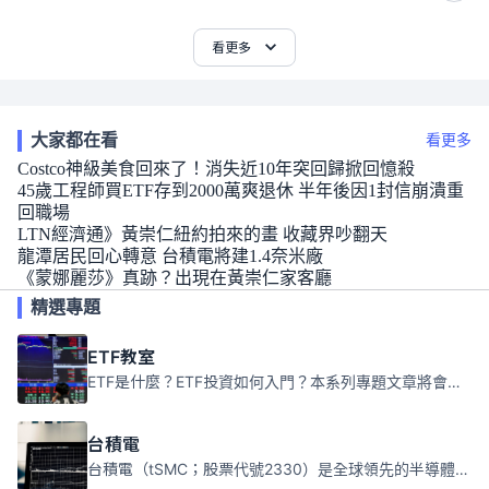
看更多
大家都在看
看更多
Costco神級美食回來了！消失近10年突回歸掀回憶殺
45歲工程師買ETF存到2000萬爽退休 半年後因1封信崩潰重
回職場
LTN經濟通》黃崇仁紐約拍來的畫 收藏界吵翻天
龍潭居民回心轉意 台積電將建1.4奈米廠
《蒙娜麗莎》真跡？出現在黃崇仁家客廳
精選專題
ETF教室
ETF是什麼？ETF投資如何入門？本系列專題文章將會告訴你新手必須知道的ETF基礎知識。
台積電
台積電（tSMC；股票代號2330）是全球領先的半導體代工公司，成立於1987年，總部位於台灣新竹。且已於美國、日本、德國及中國設廠，台積電是全球首家專業積體電路製造服務公司，也是全球最先進和最大規模的半導體代工廠。