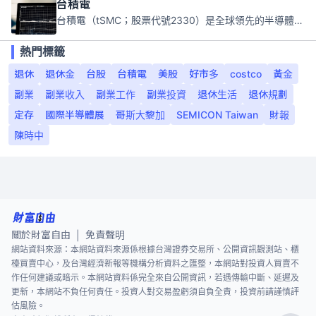
台積電
台積電（tSMC；股票代號2330）是全球領先的半導體代工公司，成立於1987年，總部位於台灣新竹。且已於美國、日本、德國及中國設廠，台積電是全球首家專業積體電路製造服務公司，也是全球最先進和最大規模的半導體代工廠。
熱門標籤
退休
退休金
台股
台積電
美股
好市多
costco
黃金
副業
副業收入
副業工作
副業投資
退休生活
退休規劃
定存
國際半導體展
哥斯大黎加
SEMICON Taiwan
財報
陳時中
關於財富自由
免責聲明
|
網站資料來源：本網站資料來源係根據台灣證券交易所、公開資訊觀測站、櫃
檯買賣中心，及台灣經濟新報等機構分析資料之匯整，本網站對投資人買賣不
作任何建議或暗示。本網站資料係完全來自公開資訊，若遇傳輸中斷、延遲及
更新，本網站不負任何責任。投資人對交易盈虧須自負全責，投資前請謹慎評
估風險。