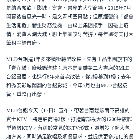
是結合餐飲、影城、宴會、書屋的大型商場，2015年7月
開幕後曾風光一時，是文青朝聖景點；但原經營的「都會
生活開發」發生財務危機，由聯上集團接手，因碰上疫
情，消費人潮大減，聯上集團咬牙苦撐，每年還得支付大
筆租金給市府。
MLD台鋁這1年多來積極轉型改裝，先有王品集團旗下的
「青花驕」麻辣鍋進駐；原本是高雄第二大書店的MLD
台鋁書屋，也進行8年來首次改裝，從2樓移到1樓；去年
和秀泰影城鬧翻的台鋁影城，今年5月也由MLD台鋁接
管，重整再出發。
MLD台鋁今天（17日）宣布，帶著台南經驗南下高雄的
賓士KTV，將進駐商場2樓，打造南部最大的1200坪旗艦
型頂級KTV，有別於常見的KTV形式，還增設了超大包
廂方案，同時滿足歡唱及聚餐需求，並提供更多元化的餐