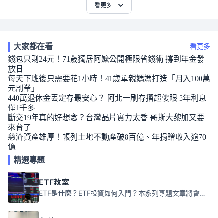
看更多
大家都在看
看更多
錢包只剩24元！71歲獨居阿嬤公開極限省錢術 撐到年金發
放日
每天下班後只需要花1小時！41歲單親媽媽打造「月入100萬
元副業」
440萬退休金丟定存最安心？ 阿北一刷存摺超傻眼 3年利息
僅1千多
斷交19年真的好想念？台灣晶片實力太香 哥斯大黎加又要
來台了
慈濟資產雄厚！帳列土地不動產破8百億、年捐贈收入逾70
億
精選專題
ETF教室
ETF是什麼？ETF投資如何入門？本系列專題文章將會告訴你新手必須知道的ETF基礎知識。