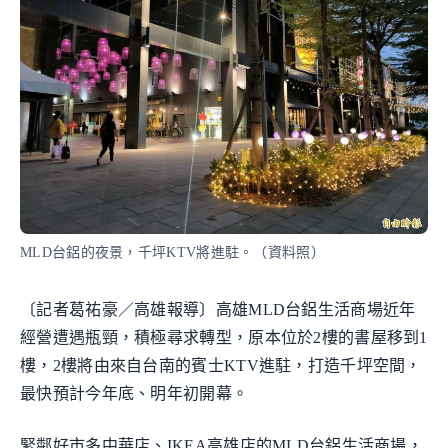
MLD台鋁的夜景，千坪KTV將進駐。（資料照）
〔記者葛祐豪／高雄報導〕高雄MLD台鋁生活商場近年
經營遭遇瓶頸，積極尋求轉型，原本位於2樓的書屋移到1
樓，2樓將由來自台南的賓士KTV進駐，打造千坪空間，
最快預計今年底、明年初開幕。
緊鄰好市多中華店、IKEA高雄店的MLD台鋁生活商場，