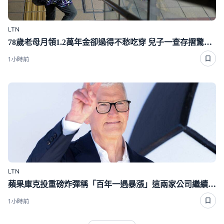
LTN
78歲老母月領1.2萬年金卻過得不愁吃穿 兒子一查存摺驚呆了
1小時前
LTN
蘋果庫克投重磅炸彈稱「百年一遇暴漲」這兩家公司繼續盆滿缽滿
1小時前