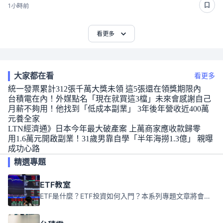
1小時前
看更多
大家都在看
看更多
統一發票累計312張千萬大獎未領 這5張還在領獎期限內
台積電在內！外媒點名「現在就買這3檔」未來會感謝自己
月薪不夠用！他找到「低成本副業」 3年後年營收近400萬
元養全家
LTN經濟通》日本今年最大破產案 上萬商家應收款歸零
用1.6萬元開啟副業！31歲男靠自學「半年海撈1.3億」 親曝
成功心路
精選專題
ETF教室
ETF是什麼？ETF投資如何入門？本系列專題文章將會告訴你新手必須知道的ETF基礎知識。