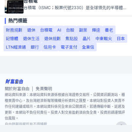
台積電
台積電（tSMC；股票代號2330）是全球領先的半導體代工公司，成立於1987年，總部位於台灣新竹。且已於美國、日本、德國及中國設廠，台積電是全球首家專業積體電路製造服務公司，也是全球最先進和最大規模的半導體代工廠。
熱門標籤
財務規劃
退休
台積電
AI
台股
副業
輝達
養老
記憶體
退休生活
退休規劃
焦點股
晶片
中東戰火
日本
LTN經濟通
銀行
信用卡
電子支付
全東信
關於財富自由
免責聲明
|
網站資料來源：本網站資料來源係根據台灣證券交易所、公開資訊觀測站、櫃
檯買賣中心，及台灣經濟新報等機構分析資料之匯整，本網站對投資人買賣不
作任何建議或暗示。本網站資料係完全來自公開資訊，若遇傳輸中斷、延遲及
更新，本網站不負任何責任。投資人對交易盈虧須自負全責，投資前請謹慎評
估風險。
自由時報版權所有不得轉載
©
2026
The Liberty Times. All Rights Reserved.