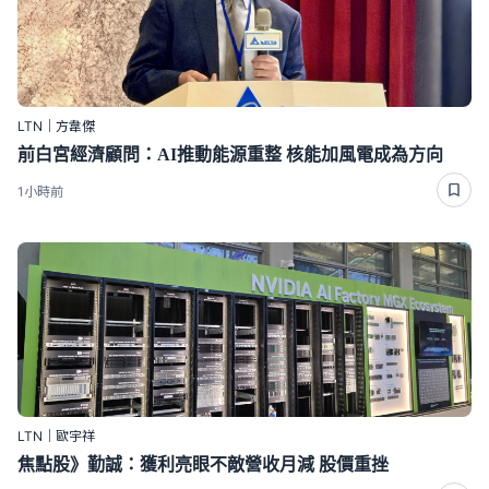
LTN｜方韋傑
前白宮經濟顧問：AI推動能源重整 核能加風電成為方向
1小時前
LTN｜歐宇祥
焦點股》勤誠：獲利亮眼不敵營收月減 股價重挫