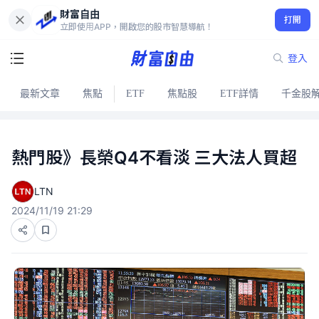
財富自由
打開
立即使用APP，開啟您的股市智慧導航！
登入
最新文章
焦點
ETF
焦點股
ETF詳情
千金股
熱門股》長榮Q4不看淡 三大法人買超
LTN
2024/11/19 21:29