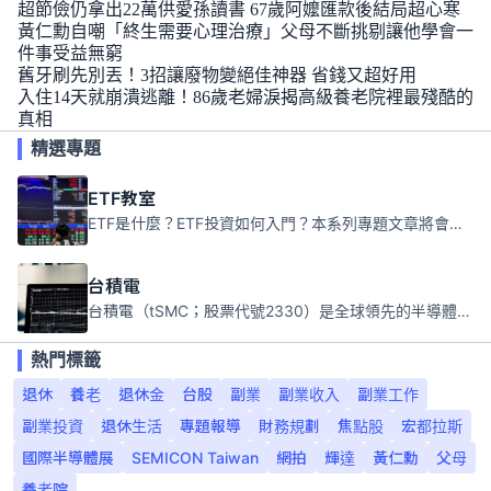
超節儉仍拿出22萬供愛孫讀書 67歲阿嬤匯款後結局超心寒
黃仁勳自嘲「終生需要心理治療」父母不斷挑剔讓他學會一
件事受益無窮
舊牙刷先別丟！3招讓廢物變絕佳神器 省錢又超好用
入住14天就崩潰逃離！86歲老婦淚揭高級養老院裡最殘酷的
真相
精選專題
ETF教室
ETF是什麼？ETF投資如何入門？本系列專題文章將會告訴你新手必須知道的ETF基礎知識。
台積電
台積電（tSMC；股票代號2330）是全球領先的半導體代工公司，成立於1987年，總部位於台灣新竹。且已於美國、日本、德國及中國設廠，台積電是全球首家專業積體電路製造服務公司，也是全球最先進和最大規模的半導體代工廠。
熱門標籤
退休
養老
退休金
台股
副業
副業收入
副業工作
副業投資
退休生活
專題報導
財務規劃
焦點股
宏都拉斯
國際半導體展
SEMICON Taiwan
網拍
輝達
黃仁勳
父母
養老院