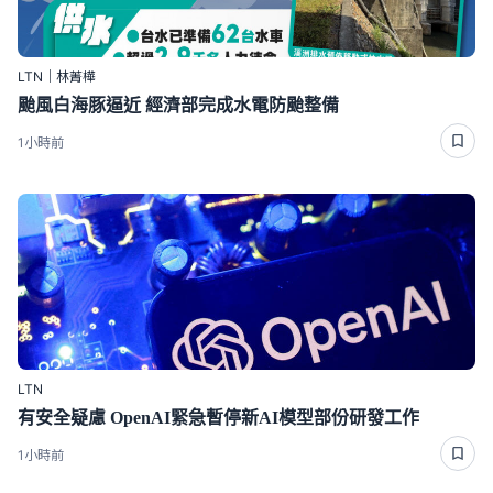
LTN｜林菁樺
颱風白海豚逼近 經濟部完成水電防颱整備
1小時前
LTN
有安全疑慮 OpenAI緊急暫停新AI模型部份研發工作
1小時前