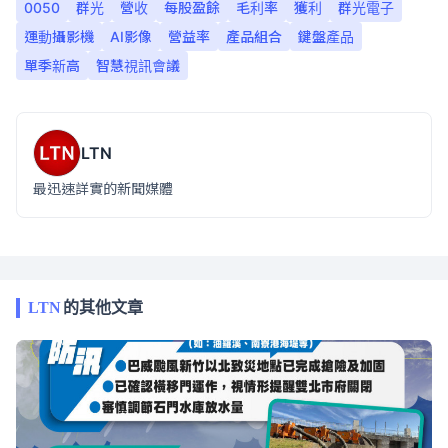
0050
群光
營收
每股盈餘
毛利率
獲利
群光電子
運動攝影機
AI影像
營益率
產品組合
鍵盤產品
單季新高
智慧視訊會議
LTN
最迅速詳實的新聞媒體
LTN
的其他文章