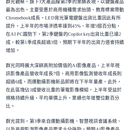
群光觀察，旗下3大產品線第2季的業績表現，以鍵盤產品
最為出色，主要受惠於商用機種需求抬頭、教育標案帶動
Chromebook成長，LED背光筆電鍵盤出貨比重因此有所
提升，上半年的市場滲透率達到45%、年增5個百分點，
在AI PC趨勢下，第2季鍵盤的Copilot key出貨比重已達2
成，較第1季成長超過3倍，預期下半年的出貨力道會持續
增加。
群光同時擴大深耕高附加價值的AI影像產品，上半年視
訊影像產品營收年成長7倍，商用影像監測營收年成長則
超過6成，而運動攝影機新品即將在下半年量產，此外，
在此區塊佔3成營收比重的筆電影像模組，上半年受益於
規格持續升級，平均單價上升，業績也年增雙位數百分
比。
群光提到，第3季來自運動攝影機、智慧視訊會議系統、
以及商用監測影像產品需求十分強勁，預期AI影像產品