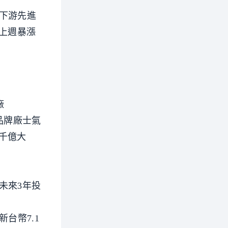
下游先進
）上週暴漲
廠
列品牌廠士氣
千億大
未來3年投
新台幣7.1