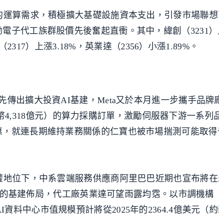
的運算需求，積極擴大基礎設施資本支出，引發市場聯想
電子代工族群股價先後奮起直衝。其中，緯創（3231
（2317）上漲3.18%，英業達（2356）小漲1.89%。
傳出擴大投資AI基建，Meta又於本月進一步攜手品牌
約新台幣4,318億元）的算力採購訂單，激勵伺服器下游一系
惠，就連長期維持業務關係的仁寶也被市場揣測可能取得
權地位下，中系雲端服務供應商阿里巴巴近期也宣布將在
兆元）的基建佈局，代工廠英業達可望雨露均霑。以市調機構
全球AI資料中心市值規模預計將從2025年的2364.4億美元（約