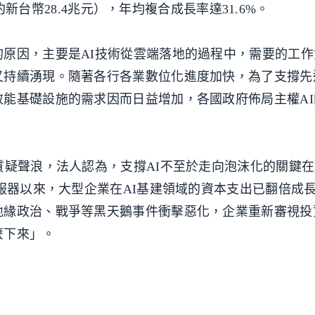
（約新台幣28.4兆元），年均複合成長率達31.6%。
原因，主要是AI技術從雲端落地的過程中，需要的工作
持續湧現。隨著各行各業數位化進度加快，為了支撐先進
能基礎設施的需求因而日益增加，各國政府佈局主權AI
質疑聲浪，法人認為，支撐AI不至於走向泡沫化的關鍵
伺服器以來，大型企業在AI基建領域的資本支出已翻倍成
地緣政治、戰爭等黑天鵝事件衝擊惡化，企業重新審視投
麼下來」。