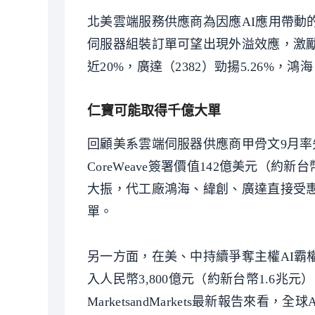
北美雲端服務供應商為因應AI應用帶動
伺服器組裝訂單可望出現外溢效應，激勵
近20%，廣達（2382）勁揚5.26%，鴻海
仁寶可能取得千億大單
回顧美系雲端伺服器供應商甲骨文9月率先
CoreWeave簽署價值142億美元（
大振，代工廠鴻海、緯創、廣達直接受
單。
另一方面，在美、中持續爭奪主權AI霸
入人民幣3,800億元（約新台幣1.6
MarketsandMarkets最新報告來看，