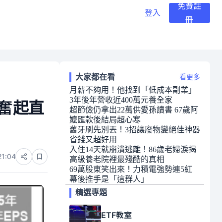
免費註
登入
冊
大家都在看
看更多
月薪不夠用！他找到「低成本副業」
3年後年營收近400萬元養全家
奮起直
超節儉仍拿出22萬供愛孫讀書 67歲阿
嬤匯款後結局超心寒
舊牙刷先別丟！3招讓廢物變絕佳神器
省錢又超好用
入住14天就崩潰逃離！86歲老婦淚揭
21:04
高級養老院裡最殘酷的真相
69萬股東笑出來！力積電強勢連5紅
幕後推手是「這群人」
精選專題
ETF教室