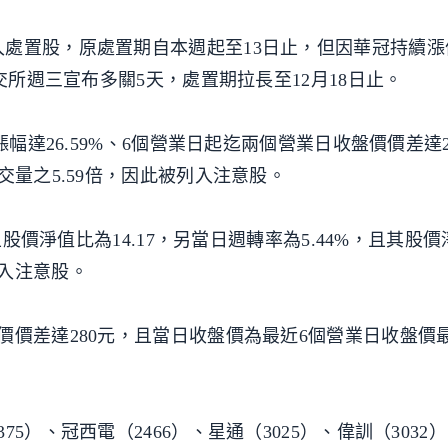
處置股，原處置期自本週起至13日止，但因華冠持續漲
交所週三宣布多關5天，處置期拉長至12月18日止。
幅達26.59%、6個營業日起迄兩個營業日收盤價價差達25
交量之5.59倍，因此被列入注意股。
且股價淨值比為14.17，另當日週轉率為5.44%，且其股
入注意股。
價價差達280元，且當日收盤價為最近6個營業日收盤價
5）、冠西電（2466）、星通（3025）、偉訓（3032