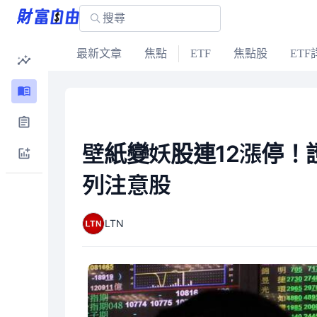
最新文章
焦點
ETF
焦點股
ETF
壁紙變妖股連12漲停！證
列注意股
LTN