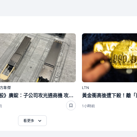
｜方韋傑
LTN
焦點股》廣錠：子公司攻光通商機 攻上漲停
前
1小時前
看更多