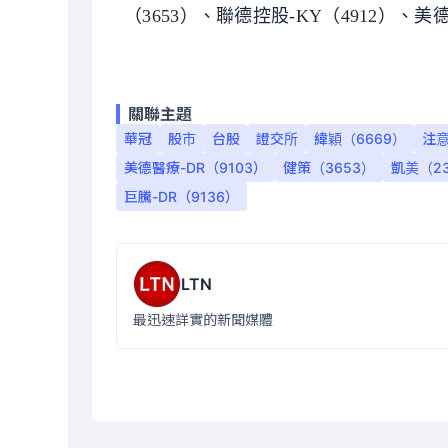
（3653）、聯德控股-KY（4912）、美德
關聯主題
華冠
股市
台股
證交所
緯穎（6669）
注
美德醫療-DR（9103）
健策（3653）
凱美（23
巨騰-DR（9136）
LTN
最迅速詳實的新聞媒體