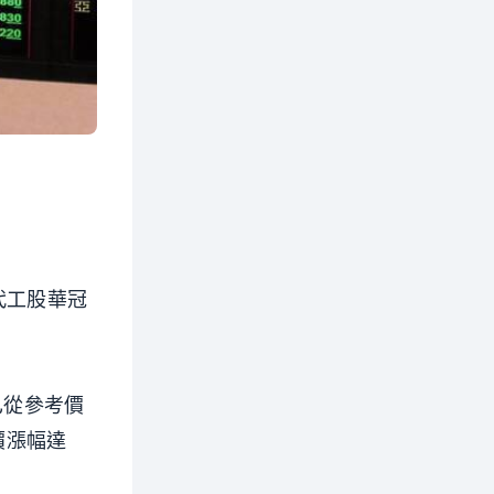
代工股華冠
已從參考價
價漲幅達