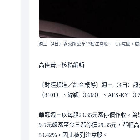
週三（4日）證交所公布13檔注意股。（示意圖，
高佳菁／核稿編輯
〔財經頻道／綜合報導〕週三（4日）證
（8101）、緯穎（6669）、AES-KY（6
華冠週三以每股29.35元漲停價作收，
9.5元飆漲至今日漲停價29.35元，漲
59.42%，因此被列注意股。