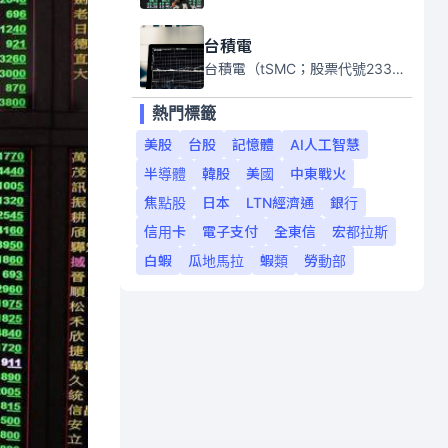
台積電
台積電（tSMC；股票代號2330）是全球領先的半導體代工公司，成立於1987年，總部位於台灣新竹。且已於美國、日本、德國及中國設廠，台積電是全球首家專業積體電路製造服務公司，也是全球最先進和最大規模的半導體代工廠。
熱門標籤
美股
台股
記憶體
AI人工智慧
半導體
韓股
美國
中東戰火
焦點股
日本
LTN經濟通
銀行
信用卡
電子支付
全東信
宏都拉斯
白蝦
瓜地馬拉
蝦類
勞動部