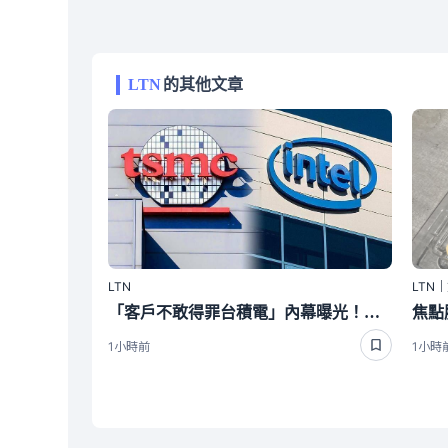
LTN
的其他文章
LTN
LTN
「客戶不敢得罪台積電」內幕曝光！外媒爆英特爾想搶單沒那麼簡單
1小時前
1小時