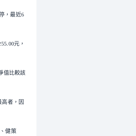
停，最近6
5.00元，
價淨值比較該
最高者，因
）、健策