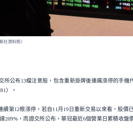
歐新社資料照）
交所公布13檔注意股，包含重新掛牌後連飆漲停的手機
781）。
為連續第12根漲停，若自11月19日重新交易以來看，股價
幅高達209%，而證交所公布，華冠最近6個營業日累積收盤