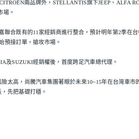
ROËN兩品牌外，STELLANTIS旗下JEEP、ALFA R
市場。
嘉聯合既有的11家經銷商進行整合，預計明年第2季在
始預接訂單，搶攻市場。
KIA及SUZUKI經銷權後，首度跨足汽車總代理。
險太高，尚騰汽車集團著眼於未來10~15年在台灣車市
長，先把基礎打穩。