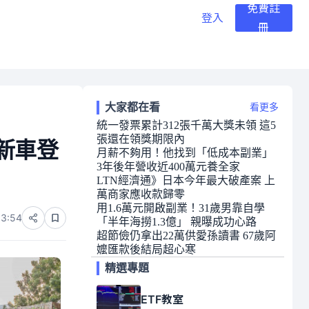
免費註
登入
冊
大家都在看
看更多
統一發票累計312張千萬大獎未領 這5
張還在領獎期限內
款新車登
月薪不夠用！他找到「低成本副業」
3年後年營收近400萬元養全家
LTN經濟通》日本今年最大破產案 上
萬商家應收款歸零
用1.6萬元開啟副業！31歲男靠自學
13:54
「半年海撈1.3億」 親曝成功心路
超節儉仍拿出22萬供愛孫讀書 67歲阿
嬤匯款後結局超心寒
精選專題
ETF教室