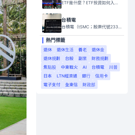
ETF是什麼？ETF投資如何入門？本系列專題文章將會告訴你新手必須知道的ETF基礎知識。
台積電
台積電（tSMC；股票代號2330）是全球領先的半導體代工公司，成立於1987年，總部位於台灣新竹。且已於美國、日本、德國及中國設廠，台積電是全球首家專業積體電路製造服務公司，也是全球最先進和最大規模的半導體代工廠。
熱門標籤
退休
退休生活
養老
退休金
退休規劃
台股
副業
財務規劃
焦點股
中東戰火
AI
台積電
川普
日本
LTN經濟通
銀行
信用卡
電子支付
全東信
財政部