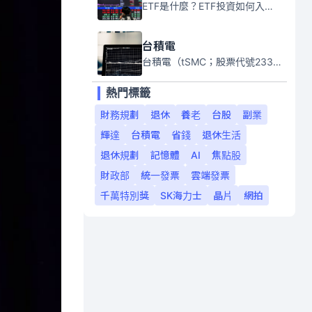
ETF是什麼？ETF投資如何入門？本系列專題文章將會告訴你新手必須知道的ETF基礎知識。
台積電
台積電（tSMC；股票代號2330）是全球領先的半導體代工公司，成立於1987年，總部位於台灣新竹。且已於美國、日本、德國及中國設廠，台積電是全球首家專業積體電路製造服務公司，也是全球最先進和最大規模的半導體代工廠。
熱門標籤
財務規劃
退休
養老
台股
副業
輝達
台積電
省錢
退休生活
退休規劃
記憶體
AI
焦點股
財政部
統一發票
雲端發票
千萬特別獎
SK海力士
晶片
網拍