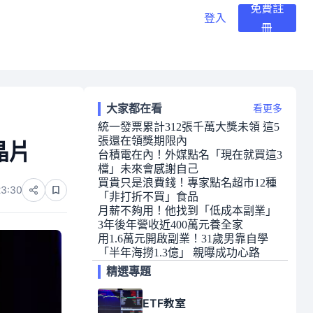
免費註
登入
冊
大家都在看
看更多
統一發票累計312張千萬大獎未領 這5
張還在領獎期限內
晶片
台積電在內！外媒點名「現在就買這3
檔」未來會感謝自己
買貴只是浪費錢！專家點名超市12種
23:30
「非打折不買」食品
月薪不夠用！他找到「低成本副業」
3年後年營收近400萬元養全家
用1.6萬元開啟副業！31歲男靠自學
「半年海撈1.3億」 親曝成功心路
精選專題
ETF教室