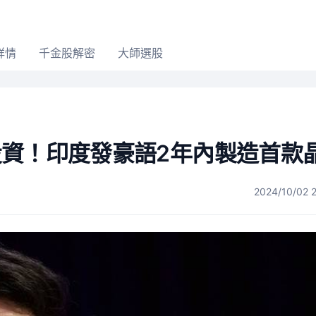
詳情
千金股解密
大師選股
投資！印度發豪語2年內製造首款
2024/10/02 