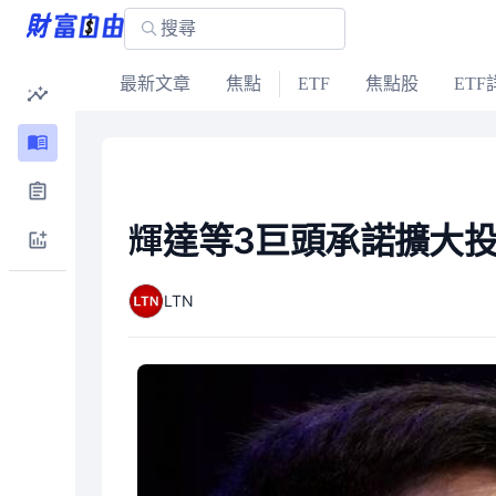
最新文章
焦點
ETF
焦點股
ETF
輝達等3巨頭承諾擴大
LTN