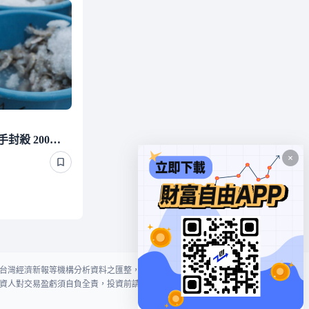
斷交國白蝦遭我友邦下狠手封殺 200萬磅出口量全歸零嚇崩了
台灣經濟新報等機構分析資料之匯整，本網站對投資人買賣不作任何建議或暗
資人對交易盈虧須自負全責，投資前請謹慎評估風險。