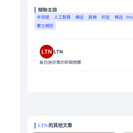
關聯主題
半導體
人工智慧
輝達
超微
印度
輝達（Nvi
繁文縟節
LTN
最迅速詳實的新聞媒體
LTN
的其他文章