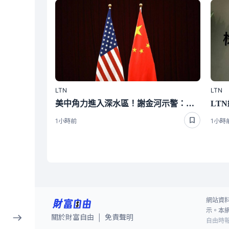
LTN
LTN
美中角力進入深水區！謝金河示警：台商處境危險且困難
1小時前
1小時
網站資
示。本
關於財富自由
免責聲明
|
自由時