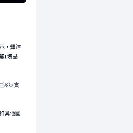
表示，輝達
第1塊晶
在逐步實
和其他國