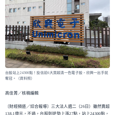
台股站上24300點！投信前6大買超清一色電子股，欣興一出手就
奪冠。（資料照）
高佳菁／核稿編輯
〔財經頻道／綜合報導〕三大法人週二（26日）雖然賣超
138.1億元，不過，台股則逆勢上漲27點，站上24300點，