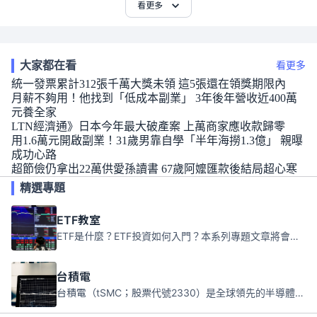
看更多
大家都在看
看更多
統一發票累計312張千萬大獎未領 這5張還在領獎期限內
月薪不夠用！他找到「低成本副業」 3年後年營收近400萬
元養全家
LTN經濟通》日本今年最大破產案 上萬商家應收款歸零
用1.6萬元開啟副業！31歲男靠自學「半年海撈1.3億」 親曝
成功心路
超節儉仍拿出22萬供愛孫讀書 67歲阿嬤匯款後結局超心寒
精選專題
ETF教室
ETF是什麼？ETF投資如何入門？本系列專題文章將會告訴你新手必須知道的ETF基礎知識。
台積電
台積電（tSMC；股票代號2330）是全球領先的半導體代工公司，成立於1987年，總部位於台灣新竹。且已於美國、日本、德國及中國設廠，台積電是全球首家專業積體電路製造服務公司，也是全球最先進和最大規模的半導體代工廠。