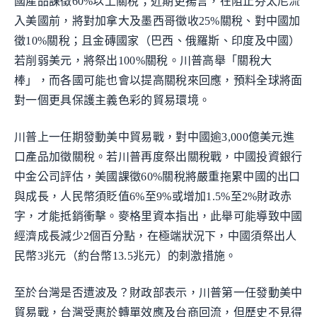
國產品課徵60%以上關稅；近期更揚言，在阻止芬太尼流
入美國前，將對加拿大及墨西哥徵收25%關稅、對中國加
徵10%關稅；且金磚國家（巴西、俄羅斯、印度及中國）
若削弱美元，將祭出100%關稅。川普高舉「關稅大
棒」，而各國可能也會以提高關稅來回應，預料全球將面
對一個更具保護主義色彩的貿易環境。
川普上一任期發動美中貿易戰，對中國逾3,000億美元進
口產品加徵關稅。若川普再度祭出關稅戰，中國投資銀行
中金公司評估，美國課徵60%關稅將嚴重拖累中國的出口
與成長，人民幣須貶值6%至9%或增加1.5%至2%財政赤
字，才能抵銷衝擊。麥格里資本指出，此舉可能導致中國
經濟成長減少2個百分點，在極端狀況下，中國須祭出人
民幣3兆元（約台幣13.5兆元）的刺激措施。
至於台灣是否遭波及？財政部表示，川普第一任發動美中
貿易戰，台灣受惠於轉單效應及台商回流，但歷史不見得