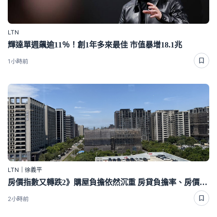
LTN
輝達單週飆逾11％！創1年多來最佳 市值暴增18.1兆
1小時前
LTN｜徐義平
房價指數又轉跌2》購屋負擔依然沉重 房貸負擔率、房價所得比均加重
2小時前