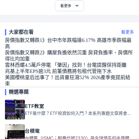
看更多
大家都在看
看更多
房價指數又轉跌1》台中市年跌幅達6.17％ 高雄市季跌幅最
高
房價指數又轉跌2》購屋負擔依然沉重 房貸負擔率、房價所
得比均加重
雲林西螺4.5萬戶停電 「肇因」找到！台電提醒保持距離
兆基上半年EPS逾3元 前董債務將包租代管拖下水
美國櫻桃皇后出事了！出貨量狂瀉52％ 2026產季竟提前結
束
精選專題
ETF教室
ETF是什麼？ETF投資如何入門？本系列專題文章將會告訴你新手必須知道的ETF基礎知識。
台積電
台積電（tSMC；股票代號2330）是全球領先的半導體代工公司，成立於1987年，總部位於台灣新竹。且已於美國、日本、德國及中國設廠，台積電是全球首家專業積體電路製造服務公司，也是全球最先進和最大規模的半導體代工廠。