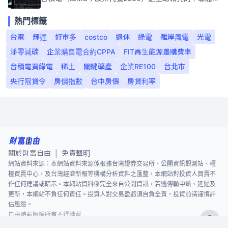
熱門標籤
台電
輝達
好市多
costco
退休
綠電
離岸風電
光電
淨零減碳
企業購售電合約CPPA
FIT再生能源躉購費率
台積電買綠電
稀土
關鍵礦產
企業RE100
台北市
央行限貸令
房價指數
台中房價
房貸利率
關於財富自由
免責聲明
|
網站資料來源：本網站資料來源係根據台灣證券交易所、公開資訊觀測站、櫃
檯買賣中心，及台灣經濟新報等機構分析資料之匯整，本網站對投資人買賣不
作任何建議或暗示。本網站資料係完全來自公開資訊，若遇傳輸中斷、延遲及
更新，本網站不負任何責任。投資人對交易盈虧須自負全責，投資前請謹慎評
估風險。
自由時報版權所有不得轉載
©
2026
The Liberty Times. All Rights Reserved.