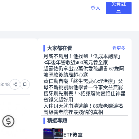
免費註
登入
冊
大家都在看
看更多
月薪不夠用！他找到「低成本副業」
3年後年營收近400萬元養全家
超節儉仍拿出22萬供愛孫讀書 67歲阿
嬤匯款後結局超心寒
黃仁勳自嘲「終生需要心理治療」父
08:48
母不斷挑剔讓他學會一件事受益無窮
舊牙刷先別丟！3招讓廢物變絕佳神器
省錢又超好用
入住14天就崩潰逃離！86歲老婦淚揭
高級養老院裡最殘酷的真相
精選專題
ETF教室