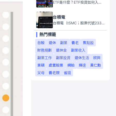
ETF是什麼？ETF投資如何入門？本系列專題文章將會告訴你新手必須知道的ETF基礎知識。
台積電
台積電（tSMC；股票代號2330）是全球領先的半導體代工公司，成立於1987年，總部位於台灣新竹。且已於美國、日本、德國及中國設廠，台積電是全球首家專業積體電路製造服務公司，也是全球最先進和最大規模的半導體代工廠。
熱門標籤
台股
退休
副業
養老
焦點股
財務規劃
退休金
副業收入
副業工作
副業投資
退休生活
欣興
景碩
處置股票
網拍
輝達
黃仁勳
父母
養老院
省錢