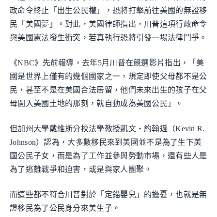
政命令終止「出生公民權」，恐將打擊前往美國的無證移
民「美國夢」。對此，美國律師指出，川普這項行政命令
與美國憲法發生衝突，若真執行恐將引發一場法律鬥爭。
《NBC》先前報導，去年5月川普在競選影片指出，「美
國是世界上僅有的幾個國家之一，規定即使父母都不是公
民，甚至不是在美國合法居留，他們未來出生的孩子在父
母闖入美國土地的那刻，就自動成為美國公民」。
但加州大學戴維斯分校法學教授凱文‧約翰遜（Kevin R.
Johnson）認為，大多數移民來到美國並不是為了生下美
國公民子女，而是為了工作並參與勞動市場，還有些人是
為了逃離戰爭和迫害，或是與家人團聚。
而這些都不符合川普對於「定錨嬰兒」的擔憂，也就是無
證移民為了公民身分來美生子。