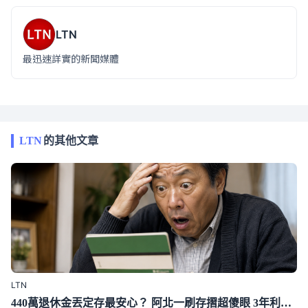
LTN
最迅速詳實的新聞媒體
LTN
的其他文章
LTN
440萬退休金丟定存最安心？ 阿北一刷存摺超傻眼 3年利息僅1千多