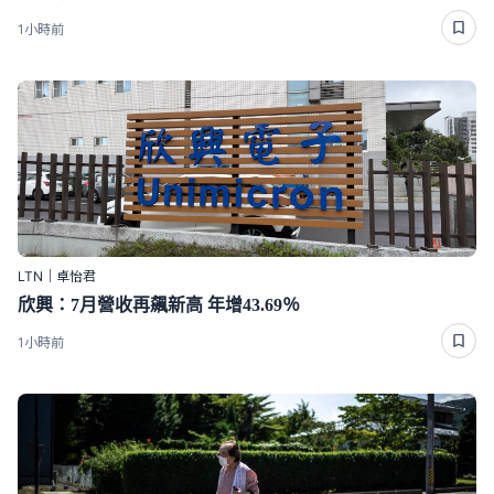
1小時前
LTN｜卓怡君
欣興：7月營收再飆新高 年增43.69％
1小時前