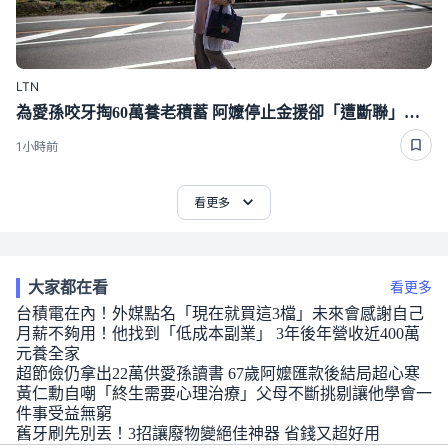
LTN
為愛孫咬牙掏60萬養老積蓄 阿嬤停止金援卻「遭斷聯」下場好心酸
1小時前
看更多
大家都在看
看更多
台積電在內！外媒點名「現在就買這3檔」未來會感謝自己
月薪不夠用！他找到「低成本副業」 3年後年營收近400萬
元養全家
超節儉仍拿出22萬供愛孫讀書 67歲阿嬤匯款後結局超心寒
黃仁勳自嘲「終生需要心理治療」父母不斷挑剔讓他學會一
件事受益無窮
舊牙刷先別丟！3招讓廢物變絕佳神器 省錢又超好用