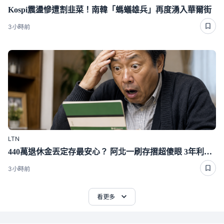
Kospi震盪慘遭割韭菜！南韓「螞蟻雄兵」再度湧入華爾街
3小時前
LTN
440萬退休金丟定存最安心？ 阿北一刷存摺超傻眼 3年利息僅1千多
3小時前
看更多