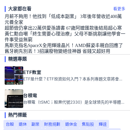
大家都在看
看更多
月薪不夠用！他找到「低成本副業」 3年後年營收近400萬
元養全家
超節儉仍拿出22萬供愛孫讀書 67歲阿嬤匯款後結局超心寒
黃仁勳自嘲「終生需要心理治療」父母不斷挑剔讓他學會一
件事受益無窮
馬斯克指名SpaceX全用輝達晶片！AMD蘇姿丰親自回應了
舊牙刷先別丟！3招讓廢物變絕佳神器 省錢又超好用
精選專題
ETF教室
ETF是什麼？ETF投資如何入門？本系列專題文章將會告訴你新手必須知道的ETF基礎知識。
台積電
台積電（tSMC；股票代號2330）是全球領先的半導體代工公司，成立於1987年，總部位於台灣新竹。且已於美國、日本、德國及中國設廠，台積電是全球首家專業積體電路製造服務公司，也是全球最先進和最大規模的半導體代工廠。
熱門標籤
台股
退休
副業
財務規劃
退休金
焦點股
輝達