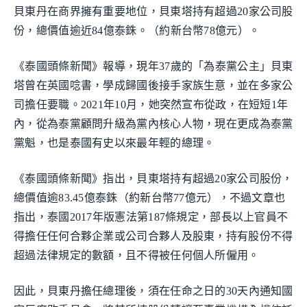
貝東丹在商界擁有重要地位，貝東塔持有超過20家公司股
份，總價值逾近84億泰銖。（約新台幣78億元）。
《泰國頭條新聞》報導，現年37歲的「為泰黨公主」貝東
塔曾在英國唸書，學成歸國後接手家族生意，並在多家公
司擔任要職。2021年10月，她突然宣布從政，在短短1年
內，從為泰黨顧問升級為黨內核心人物，現在更成為泰黨
黨魁，也是泰國有史以來最年輕的總理。
《泰國頭條新聞》指出，貝東塔持有超過20家公司股份，
總價值逾83.45億泰銖（約新台幣77億元），不過文章也
指出，泰國2017年版憲法第187條規定，部長以上官員不
得擔任任何合夥企業或公司合夥人及股東，持有股份不得
超過法律規定的數額，且不得被任何個人所僱用。
因此，貝東丹擔任總理後，須在任命之日的30天內通知國