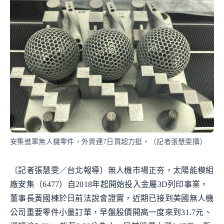
安集進軍無人機零件，外資連7日買超力挺。（記者張慧雯攝）
〔記者張慧雯／台北報導〕無人機市場正夯，太陽能模組
廠安集（6477）自2018年起開始投入金屬3D列印事業，
董事長黃國棟於日前法說會證實，近期已接到美國無人機
公司重要零件小量訂單，早盤股價開高一度來到31.7元、