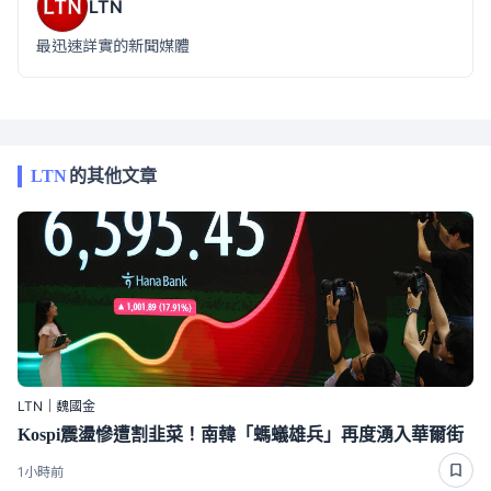
LTN
最迅速詳實的新聞媒體
LTN
的其他文章
LTN｜魏國金
Kospi震盪慘遭割韭菜！南韓「螞蟻雄兵」再度湧入華爾街
1小時前