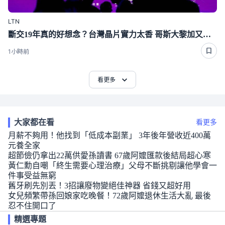
LTN
斷交19年真的好想念？台灣晶片實力太香 哥斯大黎加又要來台了
1小時前
看更多
大家都在看
看更多
月薪不夠用！他找到「低成本副業」 3年後年營收近400萬
元養全家
超節儉仍拿出22萬供愛孫讀書 67歲阿嬤匯款後結局超心寒
黃仁勳自嘲「終生需要心理治療」父母不斷挑剔讓他學會一
件事受益無窮
舊牙刷先別丟！3招讓廢物變絕佳神器 省錢又超好用
女兒頻繁帶孫回娘家吃晚餐！72歲阿嬤退休生活大亂 最後
忍不住開口了
精選專題