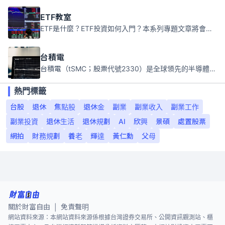
ETF教室
ETF是什麼？ETF投資如何入門？本系列專題文章將會告訴你新手必須知道的ETF基礎知識。
台積電
台積電（tSMC；股票代號2330）是全球領先的半導體代工公司，成立於1987年，總部位於台灣新竹。且已於美國、日本、德國及中國設廠，台積電是全球首家專業積體電路製造服務公司，也是全球最先進和最大規模的半導體代工廠。
熱門標籤
台股
退休
焦點股
退休金
副業
副業收入
副業工作
副業投資
退休生活
退休規劃
AI
欣興
景碩
處置股票
網拍
財務規劃
養老
輝達
黃仁勳
父母
關於財富自由
免責聲明
|
網站資料來源：本網站資料來源係根據台灣證券交易所、公開資訊觀測站、櫃