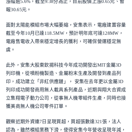
漲幅逾5.6%，截至9:38分為止，目前股價上漲0.65元、暫
報30.65元。
面對太陽能模組市場大幅萎縮，安集表示，電廠建置容量
截至今年10月已達118.5MW，預計明年底可達128MW，
電廠售電收入帶來穩定增長的獲利，可確保營運穩定無
虞。
此外，安集大股東欽揚科技今年成功開發出MIT金屬3D
列印機，從噴粉機製造、金屬粉末生產及開發到產品列
印，成功建立「非紅供應鏈」， 安集在去年更以金屬3D
列印成功開發商用無人載具系列產品，近期與翔大合資成
立集翔電子動力公司，從事無人機零組件生產，同時也接
獲美商無人機公司零件訂單。
觀察近期外資連7日呈現買超，買超張數達321張，法人
認為，雖然模組業務下滑，使得安集今年營收呈現年減，