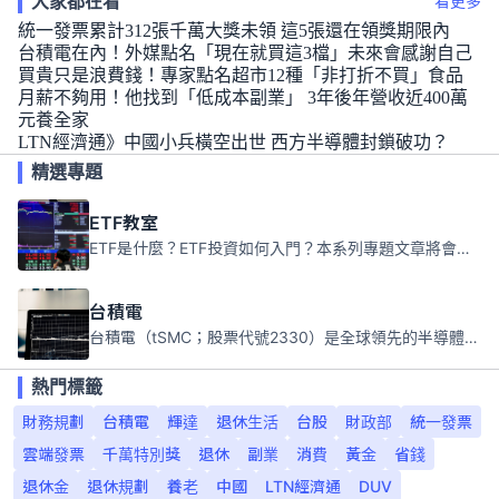
大家都在看
看更多
統一發票累計312張千萬大獎未領 這5張還在領獎期限內
台積電在內！外媒點名「現在就買這3檔」未來會感謝自己
買貴只是浪費錢！專家點名超市12種「非打折不買」食品
月薪不夠用！他找到「低成本副業」 3年後年營收近400萬
元養全家
LTN經濟通》中國小兵橫空出世 西方半導體封鎖破功？
精選專題
ETF教室
ETF是什麼？ETF投資如何入門？本系列專題文章將會告訴你新手必須知道的ETF基礎知識。
台積電
台積電（tSMC；股票代號2330）是全球領先的半導體代工公司，成立於1987年，總部位於台灣新竹。且已於美國、日本、德國及中國設廠，台積電是全球首家專業積體電路製造服務公司，也是全球最先進和最大規模的半導體代工廠。
熱門標籤
財務規劃
台積電
輝達
退休生活
台股
財政部
統一發票
雲端發票
千萬特別獎
退休
副業
消費
黃金
省錢
退休金
退休規劃
養老
中國
LTN經濟通
DUV