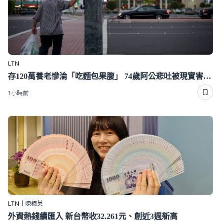
LTN
存120萬養老慘淪「吃麵包果腹」 74歲阿公悲吐被現實害慘真相
1小時前
LTN｜陳梅英
外資熱錢續匯入 新台幣收32.261元、創近3週新高