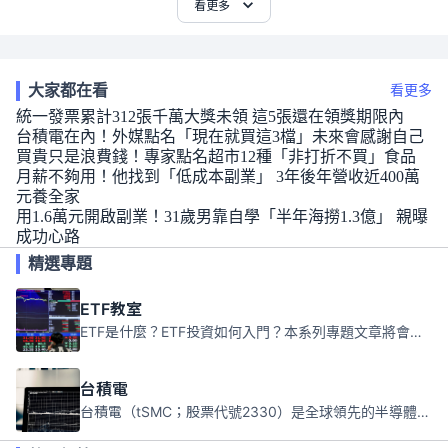
看更多
大家都在看
看更多
統一發票累計312張千萬大獎未領 這5張還在領獎期限內
台積電在內！外媒點名「現在就買這3檔」未來會感謝自己
買貴只是浪費錢！專家點名超市12種「非打折不買」食品
月薪不夠用！他找到「低成本副業」 3年後年營收近400萬
元養全家
用1.6萬元開啟副業！31歲男靠自學「半年海撈1.3億」 親曝
成功心路
精選專題
ETF教室
ETF是什麼？ETF投資如何入門？本系列專題文章將會告訴你新手必須知道的ETF基礎知識。
台積電
台積電（tSMC；股票代號2330）是全球領先的半導體代工公司，成立於1987年，總部位於台灣新竹。且已於美國、日本、德國及中國設廠，台積電是全球首家專業積體電路製造服務公司，也是全球最先進和最大規模的半導體代工廠。