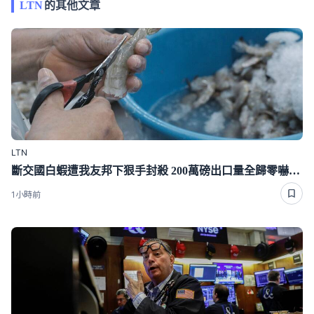
LTN
的其他文章
LTN
斷交國白蝦遭我友邦下狠手封殺 200萬磅出口量全歸零嚇崩了
1小時前