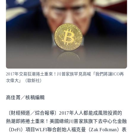
2017年交易狂潮捲土重來！川普家族罕見高喊「我們將讓ICO再
次偉大」（歐新社）
高佳菁／核稿編輯
〔財經頻道／綜合報導〕2017年人人都能成風險投資的
熱潮即將捲土重來！美國總統川普家族旗下去中心化金融
（DeFi）項目WLFI聯合創始人福克曼（Zak Folkman）表