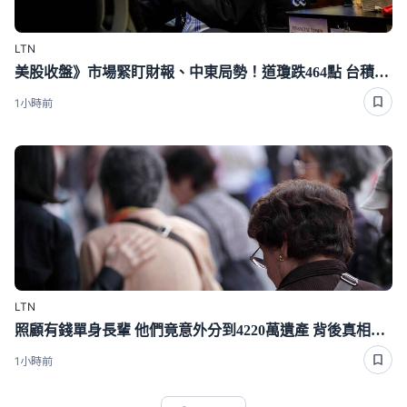
LTN
美股收盤》市場緊盯財報、中東局勢！道瓊跌464點 台積電ADR漲逾1％
1小時前
LTN
照顧有錢單身長輩 他們竟意外分到4220萬遺產 背後真相曝光了
1小時前