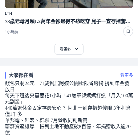
LTN
78歲老母月領1.2萬年金卻過得不愁吃穿 兒子一查存摺驚呆了
1小時前
看更多
大家都在看
看更多
錢包只剩24元！71歲獨居阿嬤公開極限省錢術 撐到年金發
放日
每天下班後只需要花1小時！41歲單親媽媽打造「月入100萬
元副業」
440萬退休金丟定存最安心？ 阿北一刷存摺超傻眼 3年利息
僅1千多
華邦電、旺宏、群聯 7月營收同創新高
慈濟資產雄厚！帳列土地不動產破8百億、年捐贈收入逾70
億