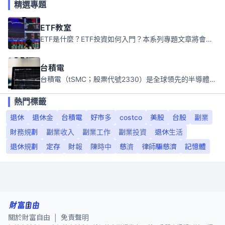
精選專題
ETF教室
ETF是什麼？ETF投資如何入門？本系列專題文章將會告訴你新手必須知道的ETF基礎知識。
台積電
台積電（tSMC；股票代號2330）是全球領先的半導體代工公司，成立於1987年，總部位於台灣新竹。且已於美國、日本、德國及中國設廠，台積電是全球首家專業積體電路製造服務公司，也是全球最先進和最大規模的半導體代工廠。
熱門標籤
退休
退休金
台積電
好市多
costco
美股
台股
副業
財務規劃
副業收入
副業工作
副業投資
退休生活
退休規劃
定存
財報
陳時中
慈濟
律師騙慈濟
記憶體
關於財富自由
免責聲明
|