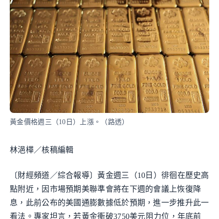
黃金價格週三（10日）上漲。（路透）
林浥樺／核稿編輯
〔財經頻道／綜合報導〕黃金週三（10日）徘徊在歷史高
點附近，因市場預期美聯準會將在下週的會議上恢復降
息，此前公布的美國通膨數據低於預期，進一步推升此一
看法。專家坦言，若黃金衝破3750美元阻力位，年底前