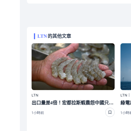
LTN
的其他文章
LTN
LTN
出口量差4倍！宏都拉斯蝦農怨中國只會殺價：寧付20％關稅賣給台灣
1小時前
1小時