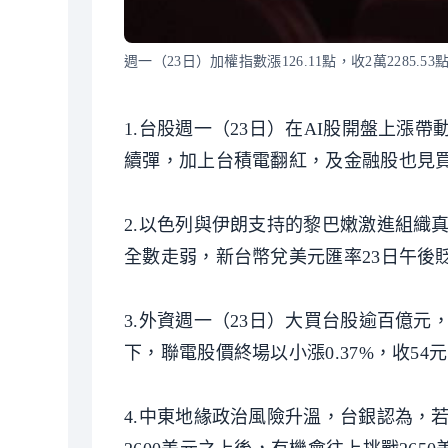
週一（23日）加權指數漲126.11點，收2萬2285.5
1.台股週一（23日）在AI股開盤上漲帶動
續彈，加上台積電翻紅，及金融股也見買盤點
2.以色列與伊朗支持的黎巴嫩激進組織
全數走弱，新台幣兌美元匯率23日午後貶勢
3.外資週一（23日）大買台股逾百億元
下，聯電股價終場以小漲0.37%，收54元
4.中東地緣政治風險升溫，台銀認為，