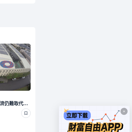
綠電出走潮2》CPPA成主流仍難取代FIT 能源署：光電躉售暫不退場