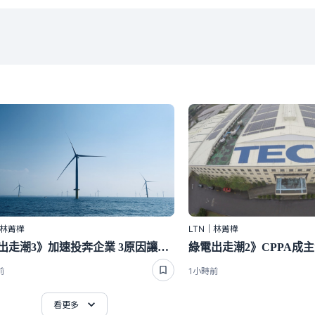
｜林菁樺
LTN｜林菁樺
綠電出走潮3》加速投奔企業 3原因讓台電「分手費」逐年縮水
前
1小時前
看更多