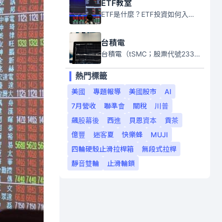
ETF教室
ETF是什麼？ETF投資如何入門？本系列專題文章將會告訴你新手必須知道的ETF基礎知識。
台積電
台積電（tSMC；股票代號2330）是全球領先的半導體代工公司，成立於1987年，總部位於台灣新竹。且已於美國、日本、德國及中國設廠，台積電是全球首家專業積體電路製造服務公司，也是全球最先進和最大規模的半導體代工廠。
熱門標籤
美國
專題報導
美國股市
AI
7月營收
聯準會
關稅
川普
飆股幕後
西進
貝恩資本
貢茶
億豐
迷客夏
快樂蜂
MUJI
四輪硬殼止滑拉桿箱
無段式拉桿
靜音雙輪
止滑輪鎖