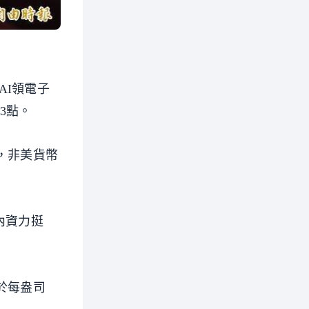
AI領電子
3點。
，非美貨幣
內資力挺
於每盎司