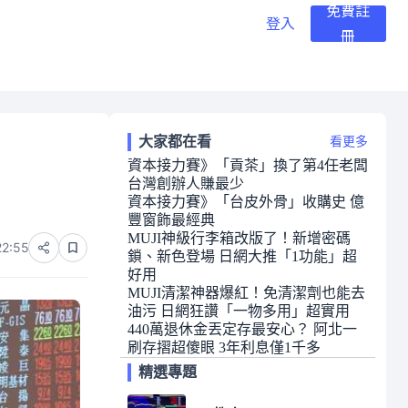
免費註
登入
冊
大家都在看
看更多
資本接力賽》「貢茶」換了第4任老闆
台灣創辦人賺最少
資本接力賽》「台皮外骨」收購史 億
豐窗飾最經典
MUJI神級行李箱改版了！新增密碼
22:55
鎖、新色登場 日網大推「1功能」超
好用
MUJI清潔神器爆紅！免清潔劑也能去
油污 日網狂讚「一物多用」超實用
440萬退休金丟定存最安心？ 阿北一
刷存摺超傻眼 3年利息僅1千多
精選專題