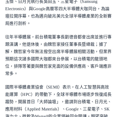
玉傑、日月光執行長吳田玉、三星電子（Samsung
Electronics）與Google高層等四大半導體大咖同台，為論
壇拉開序幕，也為邁向破兆美元全球半導體產業的全新賽
局進行剖析。
往年半導體展，前台積電董事長劉德音都會出席並進行專
題演講，他退休後，由魏哲家接任董事長暨總裁；據了
解，魏哲家今年無法撥空出席半導體展相關活動，但業界
預期這次諸多國際大咖都來台參展，以台積電的龍頭地
位，排隊等著要與魏哲家見面的設備供應商、客戶端應非
常多。
國際半導體產業協會（SEMI）表示，在人工智慧與高效
能運算（HPC）的帶動下，全球半導體市場逐步恢復成長
趨勢，開展首日「大師論壇」，邀請到台積電、日月光、
應用材料（Applied Materials）、Google、三星電子、SK
海力士、微軟及Marvell的企業領袖同台開講，期望突破