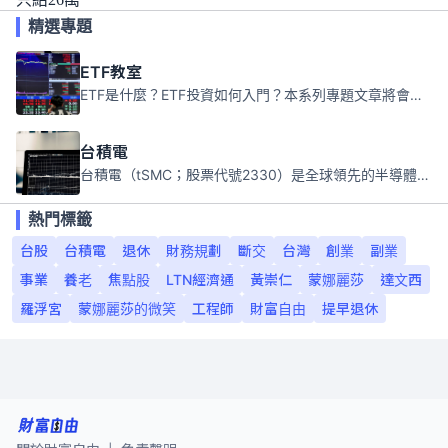
精選專題
ETF教室
ETF是什麼？ETF投資如何入門？本系列專題文章將會告訴你新手必須知道的ETF基礎知識。
台積電
台積電（tSMC；股票代號2330）是全球領先的半導體代工公司，成立於1987年，總部位於台灣新竹。且已於美國、日本、德國及中國設廠，台積電是全球首家專業積體電路製造服務公司，也是全球最先進和最大規模的半導體代工廠。
熱門標籤
台股
台積電
退休
財務規劃
斷交
台灣
創業
副業
事業
養老
焦點股
LTN經濟通
黃崇仁
蒙娜麗莎
達文西
羅浮宮
蒙娜麗莎的微笑
工程師
財富自由
提早退休