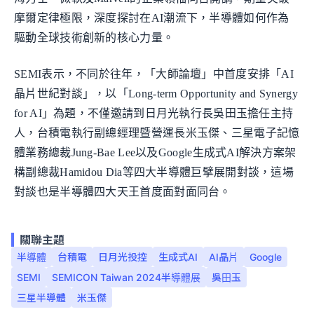
摩爾定律極限，深度探討在AI潮流下，半導體如何作為
驅動全球技術創新的核心力量。
SEMI表示，不同於往年，「大師論壇」中首度安排「AI
晶片世紀對談」，以「Long-term Opportunity and Synergy
for AI」為題，不僅邀請到日月光執行長吳田玉擔任主持
人，台積電執行副總經理暨營運長米玉傑、三星電子記憶
體業務總裁Jung-Bae Lee以及Google生成式AI解決方案架
構副總裁Hamidou Dia等四大半導體巨擘展開對談，這場
對談也是半導體四大天王首度面對面同台。
關聯主題
半導體
台積電
日月光投控
生成式AI
AI晶片
Google
SEMI
SEMICON Taiwan 2024半導體展
吳田玉
三星半導體
米玉傑