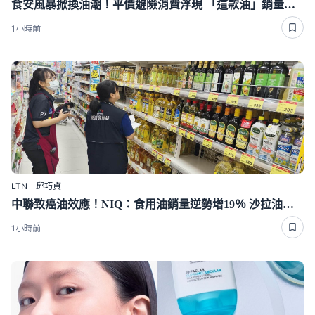
食安風暴掀換油潮！平價避險消費浮現 「這款油」銷量大增58％
1小時前
LTN｜邱巧貞
中聯致癌油效應！NIQ：食用油銷量逆勢增19％ 沙拉油占比慘跌近半
1小時前