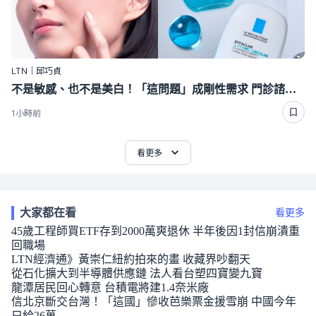
LTN｜邱巧貞
不是敏感、也不是美白！「這問題」成剛性需求 門診諮詢率衝98％
1小時前
看更多
大家都在看
看更多
45歲工程師買ETF存到2000萬爽退休 半年後因1封信崩潰重
回職場
LTN經濟通》黃崇仁紐約拍來的畫 收藏界吵翻天
從石化擴大到半導體供應鏈 法人看台塑四寶變九寶
龍潭居民回心轉意 台積電將建1.4奈米廠
信北京斷交台灣！「這國」慘收芭樂票金援雪崩 中國今年
只給26萬