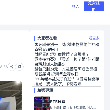
免費註
登入
冊
大家都在看
看更多
舊牙刷先別丟！3招讓廢物變絕佳神器
省錢又超好用
財經青紅燈》廣達惹了麻煩嗎？
資本接力賽》「貢茶」換了第4任老闆
台灣創辦人賺最少
08:38
錢包只剩24元！71歲獨居阿嬤公開極
限省錢術 撐到年金發放日
360萬老本託兒子保管！81歲婦翻開存
摺見「驚人數字」瞬間崩潰
精選專題
ETF教室
ETF是什麼？ETF投資如何入門？本系列專題文章將會告訴你新手必須知道的ETF基礎知識。