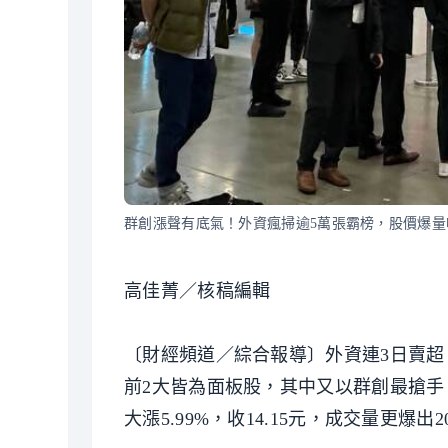
群創漲聲有底氣！外資瘋掃逾5萬張霸榜，股價爆量
高佳菁／核稿編輯
〔財經頻道／綜合報導〕外資連3日賣超，
前2大皆為面板股，其中又以群創最搶手
大漲5.99%，收14.15元，成交量更爆出2