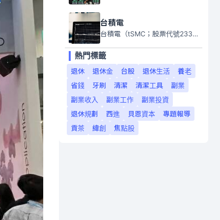
台積電
台積電（tSMC；股票代號2330）是全球領先的半導體代工公司，成立於1987年，總部位於台灣新竹。且已於美國、日本、德國及中國設廠，台積電是全球首家專業積體電路製造服務公司，也是全球最先進和最大規模的半導體代工廠。
熱門標籤
退休
退休金
台股
退休生活
養老
省錢
牙刷
清潔
清潔工具
副業
副業收入
副業工作
副業投資
退休規劃
西進
貝恩資本
專題報導
貢茶
緯創
焦點股