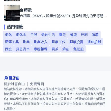
台積電
台積電（tSMC；股票代號2330）是全球領先的半導體代工公司，成立於1987年，總部位於台灣新竹。且已於美國、日本、德國及中國設廠，台積電是全球首家專業積體電路製造服務公司，也是全球最先進和最大規模的半導體代工廠。
熱門標籤
退休
退休金
台股
退休生活
養老
省錢
牙刷
清潔
清潔工具
副業
副業收入
副業工作
副業投資
退休規劃
西進
貝恩資本
專題報導
貢茶
緯創
焦點股
關於財富自由
免責聲明
|
網站資料來源：本網站資料來源係根據台灣證券交易所、公開資訊觀測站、櫃
檯買賣中心，及台灣經濟新報等機構分析資料之匯整，本網站對投資人買賣不
作任何建議或暗示。本網站資料係完全來自公開資訊，若遇傳輸中斷、延遲及
更新，本網站不負任何責任。投資人對交易盈虧須自負全責，投資前請謹慎評
估風險。