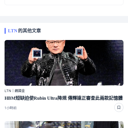
LTN
的其他文章
LTN｜魏國金
HBM短缺迫使Rubin Ultra降規 傳輝達正審查此兩款記憶體
1小時前