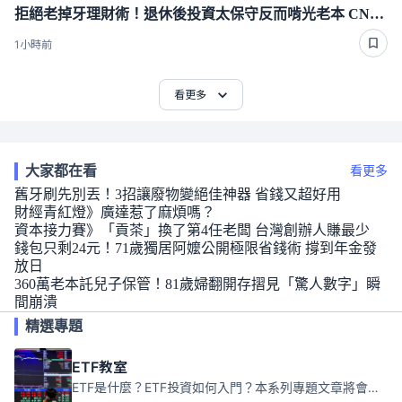
拒絕老掉牙理財術！退休後投資太保守反而啃光老本 CNBC專家點出投資配比成敗關鍵
1小時前
看更多
大家都在看
看更多
舊牙刷先別丟！3招讓廢物變絕佳神器 省錢又超好用
財經青紅燈》廣達惹了麻煩嗎？
資本接力賽》「貢茶」換了第4任老闆 台灣創辦人賺最少
錢包只剩24元！71歲獨居阿嬤公開極限省錢術 撐到年金發
放日
360萬老本託兒子保管！81歲婦翻開存摺見「驚人數字」瞬
間崩潰
精選專題
ETF教室
ETF是什麼？ETF投資如何入門？本系列專題文章將會告訴你新手必須知道的ETF基礎知識。