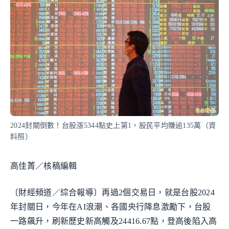
2024封關倒數！台股漲5344點史上第1，股民平均賺逾135萬（資
料照）
高佳菁／核稿編輯
〔財經頻道／綜合報導〕再過2個交易日，就是台股2024
年封關日，今年在AI浪潮、各國央行降息激勵下，台股
一路飆升，刷新歷史新高觸及24416.67點，登高後陷入高