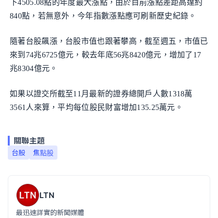
下4505.08點的年度最大漲點，由於目前漲點差距高達約
840點，若無意外，今年指數漲點應可刷新歷史紀錄。
隨著台股飆漲，台股市值也跟著攀高，截至週五，市值已
來到74兆6725億元，較去年底56兆8420億元，增加了17
兆8304億元。
如果以證交所截至11月最新的證券總開戶人數1318萬
3561人來算，平均每位股民財富增加135.25萬元。
關聯主題
台股
焦點股
LTN
最迅速詳實的新聞媒體