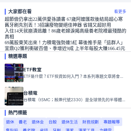
大家都在看
看更多
超節儉仍拿出22萬供愛孫讀書 67歲阿嬤匯款後結局超心寒
舊牙刷先別丟！3招讓廢物變絕佳神器 省錢又超好用
入住14天就崩潰逃離！86歲老婦淚揭高級養老院裡最殘酷的
真相
69萬股東笑出來！力積電強勢連5紅 幕後推手是「這群人」
宜鼎Q2獲利衝破百億、季增近9成 上半年每股大賺166.45元
精選專題
ETF教室
ETF是什麼？ETF投資如何入門？本系列專題文章將會告訴你新手必須知道的ETF基礎知識。
台積電
台積電（tSMC；股票代號2330）是全球領先的半導體代工公司，成立於1987年，總部位於台灣新竹。且已於美國、日本、德國及中國設廠，台積電是全球首家專業積體電路製造服務公司，也是全球最先進和最大規模的半導體代工廠。
熱門標籤
退休
養老
退休金
台股
退休生活
財務規劃
專題報導
焦點股
養老院
省錢
牙刷
清潔
清潔工具
力積電