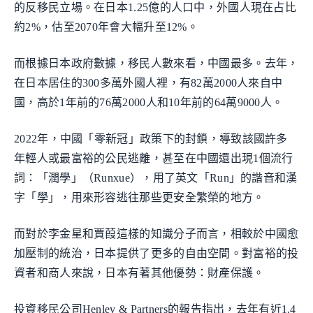
的反移民立場。在日本1.25億的人口中，外國人現在占比
約2%，估至2070年會大幅升至12%。
而根據日本政府數據，移民人數來看，中國最多。去年，
在日本居住的300多萬外國人裡，有82萬2000人來自中
國，高於1年前的76萬2000人和10年前的64萬9000人。
2022年，中國「零新冠」政策下的封鎖，導致該國許多
年輕人或最富裕的公民逃離，甚至在中國還出現1個流行
詞：「潤學」（Runxue），用了英文「Run」的諧音和漢
字「學」，用來形容逃往那些更安全繁榮的地方。
而對於李金星和賈葭這樣的知識分子而言，相較於中國愈
加壓制的統治，日本提供了更多的自由空間。對富裕的投
資者和商人來說，日本有著其他優勢：財產保護。
投資移民公司Henley & Partners的報告指出，去年有近1.4