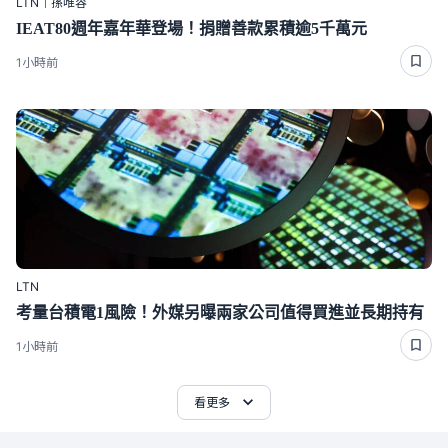
LTN｜孫唯容
IEAT80週年嘉年華登場！捐贈善款累積逾5千萬元
1小時前
LTN
考量台積電1風險！外媒另曝兩家公司值得買進並長期持有
1小時前
看更多