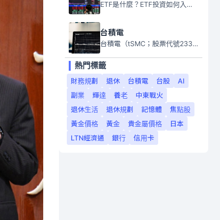
ETF是什麼？ETF投資如何入門？本系列專題文章將會告訴你新手必須知道的ETF基礎知識。
台積電
台積電（tSMC；股票代號2330）是全球領先的半導體代工公司，成立於1987年，總部位於台灣新竹。且已於美國、日本、德國及中國設廠，台積電是全球首家專業積體電路製造服務公司，也是全球最先進和最大規模的半導體代工廠。
熱門標籤
財務規劃
退休
台積電
台股
AI
副業
輝達
養老
中東戰火
退休生活
退休規劃
記憶體
焦點股
黃金價格
黃金
貴金屬價格
日本
LTN經濟通
銀行
信用卡