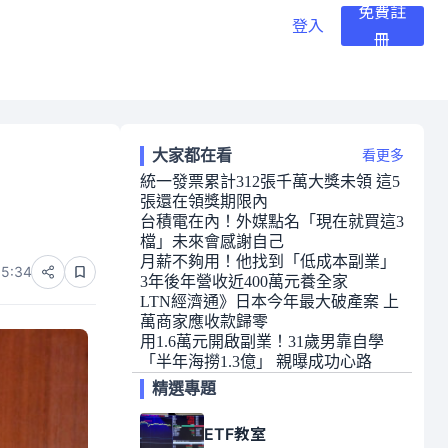
免費註
登入
冊
大家都在看
看更多
統一發票累計312張千萬大獎未領 這5
張還在領獎期限內
台積電在內！外媒點名「現在就買這3
檔」未來會感謝自己
月薪不夠用！他找到「低成本副業」
05:34
3年後年營收近400萬元養全家
LTN經濟通》日本今年最大破產案 上
萬商家應收款歸零
用1.6萬元開啟副業！31歲男靠自學
「半年海撈1.3億」 親曝成功心路
精選專題
ETF教室