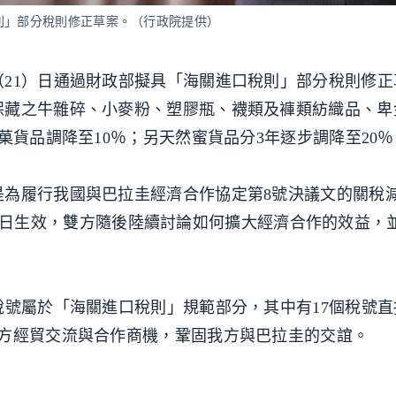
則」部分稅則修正草案。（行政院提供）
21）日通過財政部擬具「海關進口稅則」部分稅則修正
保藏之牛雜碎、小麥粉、塑膠瓶、襪類及褲類紡織品、卑
菓貨品調降至10％；另天然蜜貨品分3年逐步調降至20％
是為履行我國與巴拉圭經濟合作協定第8號決議文的關稅
2月28日生效，雙方隨後陸續討論如何擴大經濟合作的效益，
稅號屬於「海關進口稅則」規範部分，其中有17個稅號
雙方經貿交流與合作商機，鞏固我方與巴拉圭的交誼。