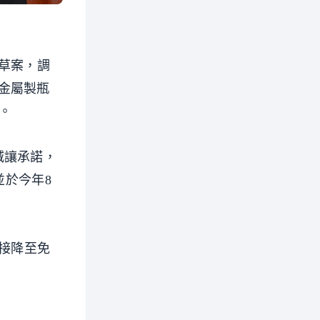
草案，調
金屬製瓶
。
減讓承諾，
並於今年8
直接降至免