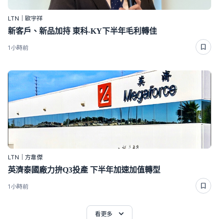
LTN｜歐宇祥
新客戶、新品加持 東科-KY下半年毛利轉佳
1小時前
LTN｜方韋傑
英濟泰國廠力拚Q3投產 下半年加速加值轉型
1小時前
看更多