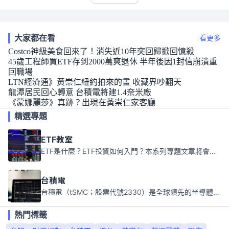
大家都在看
看更多
Costco神級美食回來了！消失近10年突回歸掀回憶殺
45歲工程師買ETF存到2000萬爽退休 半年後因1封信崩潰重
回職場
LTN經濟通》黃崇仁紐約拍來的畫 收藏界吵翻天
龍潭居民回心轉意 台積電將建1.4奈米廠
《蒙娜麗莎》真跡？出現在黃崇仁家客廳
精選專題
ETF教室
ETF是什麼？ETF投資如何入門？本系列專題文章將會告訴你新手必須知道的ETF基礎知識。
台積電
台積電（tSMC；股票代號2330）是全球領先的半導體代工公司，成立於1987年，總部位於台灣新竹。且已於美國、日本、德國及中國設廠，台積電是全球首家專業積體電路製造服務公司，也是全球最先進和最大規模的半導體代工廠。
熱門標籤