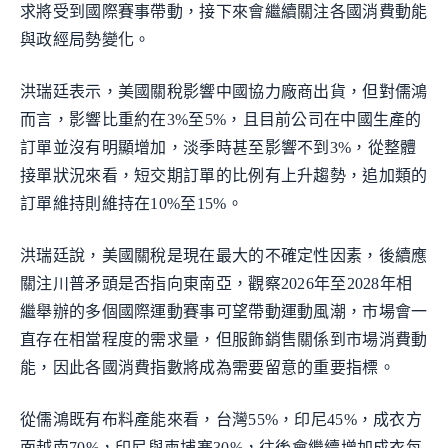
求將受到國際賽事帶動，接下來會繼續關注各國消費動能
與政經局勢變化。
洪瑞廷表示，美國關稅影響中國協力廠商出貨，但對儒鴻
而言，影響比重約在3%至5%，且目前公司在中國生產的
訂單並沒有明顯增加，淡季時甚至影響不到3%，從整體
接單狀況來看，短交期訂單的比例有上升趨勢，追加類的
訂單維持則維持在10%至15%。
洪瑞廷說，美國關稅是現在最大的不確定性因素，後續應
關注川普矛頭是否指向東南亞，觀察2026年至2028年相
繼舉辦的多個國際運動賽事可望帶動運動風潮，市場會一
直存在相當程度的需求量，但服飾銷售關係到市場消費動
能，因此各國消費指數將成為需要留意的重要指標。
從儒鴻既有布料產能來看，台灣55%，印尼45%，成衣方
面越南70%，印尼與柬埔寨30%，往後會繼續增加成衣每