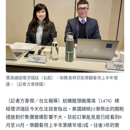
儒鴻總經理洪瑞廷（右起），財務長林芬如樂觀看待上半年營
運。（記者方韋傑攝）
〔記者方韋傑／台北報導〕紡織龍頭廠儒鴻（1476）總
經理洪瑞廷今天在法說會指出，美國總統川普祭出的關稅
措施對於集團營運影響不大，目前訂單能見度已經看到8
月至10月，樂觀看待上半年業績年增2成，往後3年的需