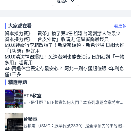
看更多
大家都在看
看更多
資本接力賽》「貢茶」換了第4任老闆 台灣創辦人賺最少
資本接力賽》「台皮外骨」收購史 億豐窗飾最經典
MUJI神級行李箱改版了！新增密碼鎖、新色登場 日網大推
「1功能」超好用
MUJI清潔神器爆紅！免清潔劑也能去油污 日網狂讚「一物
多用」超實用
440萬退休金丟定存最安心？ 阿北一刷存摺超傻眼 3年利息
僅1千多
精選專題
ETF教室
ETF是什麼？ETF投資如何入門？本系列專題文章將會告訴你新手必須知道的ETF基礎知識。
台積電
台積電（tSMC；股票代號2330）是全球領先的半導體代工公司，成立於1987年，總部位於台灣新竹。且已於美國、日本、德國及中國設廠，台積電是全球首家專業積體電路製造服務公司，也是全球最先進和最大規模的半導體代工廠。