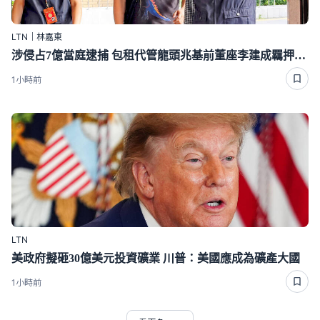
LTN｜林嘉東
涉侵占7億當庭逮捕 包租代管龍頭兆基前董座李建成羈押禁見
1小時前
LTN
美政府擬砸30億美元投資礦業 川普：美國應成為礦產大國
1小時前