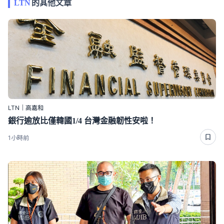
LTN
的其他文章
LTN｜高嘉和
銀行逾放比僅韓國1/4 台灣金融韌性安啦！
1小時前