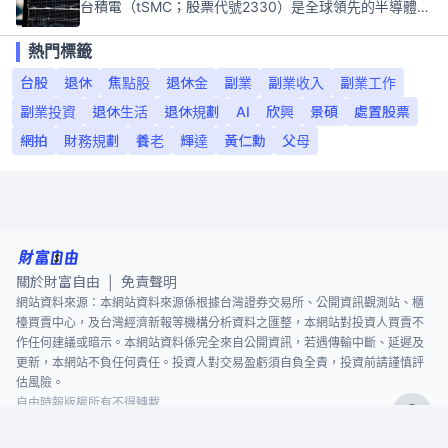
台積電（tSMC；股票代號2330）是全球領先的半導體代工公司，成立於1987年，總部位於台灣新竹。且已於美國、日本、德國及中國設廠，台積電是全球首家專業積體電路製造服務公司，也是全球最先進和最大規模的半導體代工廠。
熱門標籤
台股
退休
焦點股
退休金
副業
副業收入
副業工作
副業投資
退休生活
退休規劃
AI
欣興
景碩
處置股票
網拍
財務規劃
養老
輝達
黃仁勳
父母
關於財富自由
免責聲明
|
網站資料來源：本網站資料來源係根據台灣證券交易所、公開資訊觀測站、櫃
檯買賣中心，及台灣經濟新報等機構分析資料之匯整，本網站對投資人買賣不
作任何建議或暗示。本網站資料係完全來自公開資訊，若遇傳輸中斷、延遲及
更新，本網站不負任何責任。投資人對交易盈虧須自負全責，投資前請謹慎評
估風險。
自由時報版權所有不得轉載
©
2026
The Liberty Times. All Rights Reserved.