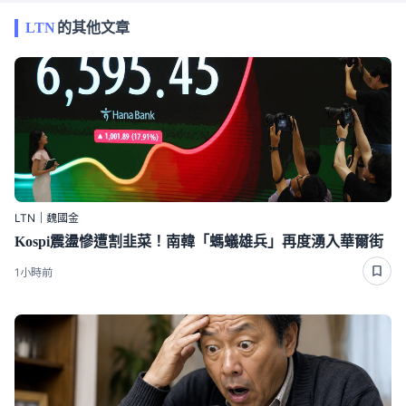
LTN
的其他文章
LTN｜魏國金
Kospi震盪慘遭割韭菜！南韓「螞蟻雄兵」再度湧入華爾街
1小時前