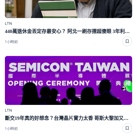
LTN
440萬退休金丟定存最安心？ 阿北一刷存摺超傻眼 3年利息僅1千多
1小時前
LTN
斷交19年真的好想念？台灣晶片實力太香 哥斯大黎加又要來台了
1小時前