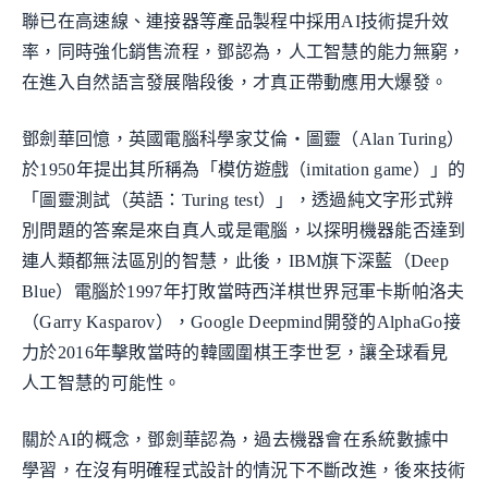
聯已在高速線、連接器等產品製程中採用AI技術提升效
率，同時強化銷售流程，鄧認為，人工智慧的能力無窮，
在進入自然語言發展階段後，才真正帶動應用大爆發。
鄧劍華回憶，英國電腦科學家艾倫‧圖靈（Alan Turing）
於1950年提出其所稱為「模仿遊戲（imitation game）」的
「圖靈測試（英語：Turing test）」，透過純文字形式辨
別問題的答案是來自真人或是電腦，以探明機器能否達到
連人類都無法區別的智慧，此後，IBM旗下深藍（Deep
Blue）電腦於1997年打敗當時西洋棋世界冠軍卡斯帕洛夫
（Garry Kasparov），Google Deepmind開發的AlphaGo接
力於2016年擊敗當時的韓國圍棋王李世乭，讓全球看見
人工智慧的可能性。
關於AI的概念，鄧劍華認為，過去機器會在系統數據中
學習，在沒有明確程式設計的情況下不斷改進，後來技術