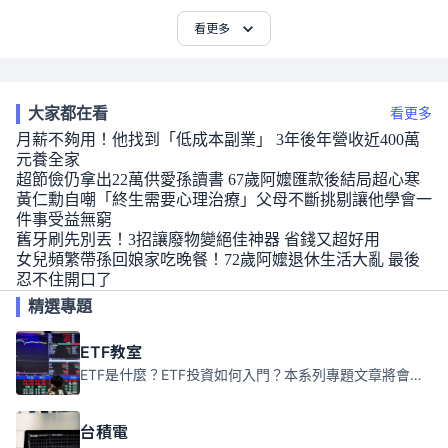
看更多
大家都在看
看更多
月薪不夠用！他找到「低成本副業」 3年後年營收近400萬
元養全家
超節儉仍拿出22萬供愛孫讀書 67歲阿嬤匯款後結局超心寒
黃仁勳自嘲「終生需要心理治療」父母不斷挑剔讓他學會一
件事受益無窮
舊牙刷先別丟！3招讓廢物變絕佳神器 省錢又超好用
女兒頻繁帶孫回娘家吃晚餐！72歲阿嬤退休生活大亂 最後
忍不住開口了
精選專題
ETF教室
ETF是什麼？ETF投資如何入門？本系列專題文章將會告訴你新手必須知道的ETF基礎知識。
台積電