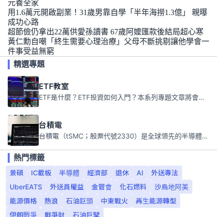
元養全家
用1.6萬元開啟副業！31歲男靠自學「半年海撈1.3億」 親曝
成功心路
超節儉仍拿出22萬供愛孫讀書 67歲阿嬤匯款後結局超心寒
黃仁勳自嘲「終生需要心理治療」父母不斷挑剔讓他學會一
件事受益無窮
精選專題
ETF教室
ETF是什麼？ETF投資如何入門？本系列專題文章將會告訴你新手必須知道的ETF基礎知識。
台積電
台積電（tSMC；股票代號2330）是全球領先的半導體代工公司，成立於1987年，總部位於台灣新竹。且已於美國、日本、德國及中國設廠，台積電是全球首家專業積體電路製造服務公司，也是全球最先進和最大規模的半導體代工廠。
熱門標籤
景碩
IC載板
半導體
經濟部
退休
AI
外送專法
UberEATS
外送員權益
金管會
化石燃料
沙烏地阿美
能源價格
熱浪
石油巨頭
中東戰火
再生能源轉型
伊朗戰爭
戰爭財
石油巨擘