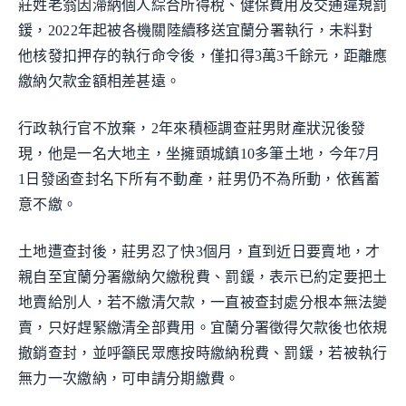
莊姓老翁因滯納個人綜合所得稅、健保費用及交通違規罰
鍰，2022年起被各機關陸續移送宜蘭分署執行，未料對
他核發扣押存的執行命令後，僅扣得3萬3千餘元，距離應
繳納欠款金額相差甚遠。
行政執行官不放棄，2年來積極調查莊男財產狀況後發
現，他是一名大地主，坐擁頭城鎮10多筆土地，今年7月
1日發函查封名下所有不動產，莊男仍不為所動，依舊蓄
意不繳。
土地遭查封後，莊男忍了快3個月，直到近日要賣地，才
親自至宜蘭分署繳納欠繳稅費、罰鍰，表示已約定要把土
地賣給別人，若不繳清欠款，一直被查封處分根本無法變
賣，只好趕緊繳清全部費用。宜蘭分署徵得欠款後也依規
撤銷查封，並呼籲民眾應按時繳納稅費、罰鍰，若被執行
無力一次繳納，可申請分期繳費。