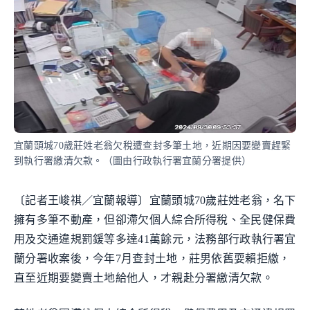
宜蘭頭城70歲莊姓老翁欠稅遭查封多筆土地，近期因要變賣趕緊
到執行署繳清欠款。（圖由行政執行署宜蘭分署提供）
〔記者王峻祺／宜蘭報導〕宜蘭頭城70歲莊姓老翁，名下
擁有多筆不動產，但卻滯欠個人綜合所得稅、全民健保費
用及交通違規罰鍰等多達41萬餘元，法務部行政執行署宜
蘭分署收案後，今年7月查封土地，莊男依舊耍賴拒繳，
直至近期要變賣土地給他人，才親赴分署繳清欠款。