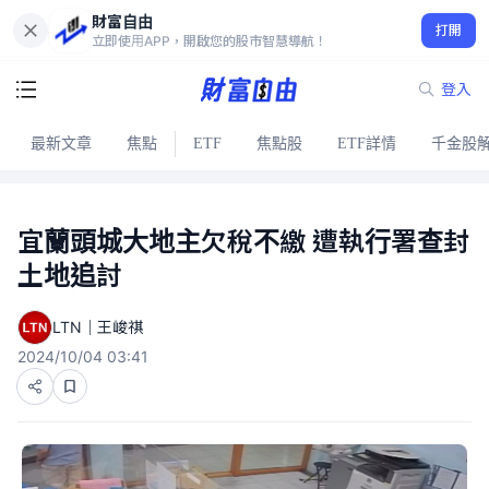
財富自由
打開
立即使用APP，開啟您的股市智慧導航！
登入
最新文章
焦點
ETF
焦點股
ETF詳情
千金股
宜蘭頭城大地主欠稅不繳 遭執行署查封
土地追討
LTN｜王峻祺
2024/10/04 03:41