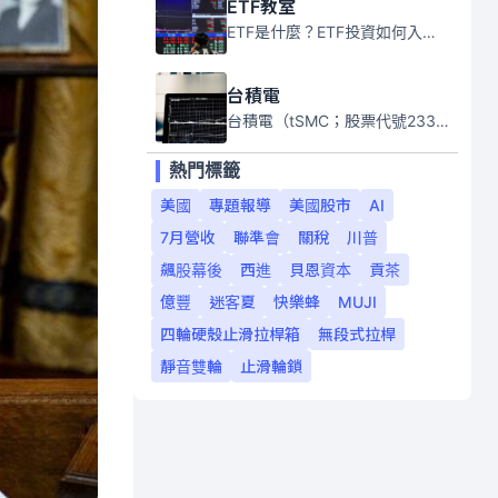
ETF教室
ETF是什麼？ETF投資如何入門？本系列專題文章將會告訴你新手必須知道的ETF基礎知識。
台積電
台積電（tSMC；股票代號2330）是全球領先的半導體代工公司，成立於1987年，總部位於台灣新竹。且已於美國、日本、德國及中國設廠，台積電是全球首家專業積體電路製造服務公司，也是全球最先進和最大規模的半導體代工廠。
熱門標籤
美國
專題報導
美國股市
AI
7月營收
聯準會
關稅
川普
飆股幕後
西進
貝恩資本
貢茶
億豐
迷客夏
快樂蜂
MUJI
四輪硬殼止滑拉桿箱
無段式拉桿
靜音雙輪
止滑輪鎖