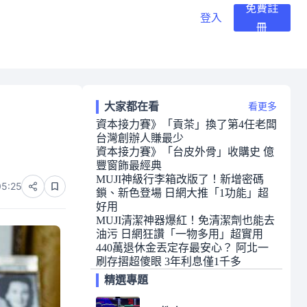
免費註
登入
冊
大家都在看
看更多
資本接力賽》「貢茶」換了第4任老闆
台灣創辦人賺最少
資本接力賽》「台皮外骨」收購史 億
豐窗飾最經典
MUJI神級行李箱改版了！新增密碼
05:25
鎖、新色登場 日網大推「1功能」超
好用
MUJI清潔神器爆紅！免清潔劑也能去
油污 日網狂讚「一物多用」超實用
440萬退休金丟定存最安心？ 阿北一
刷存摺超傻眼 3年利息僅1千多
精選專題