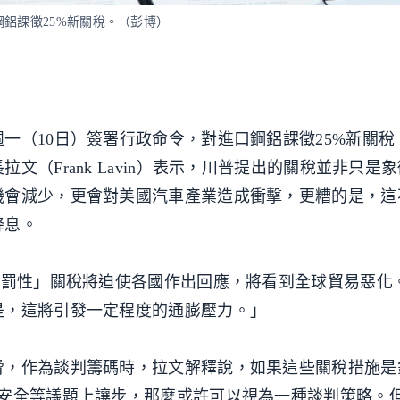
鋼鋁課徵25%新關稅。（彭博）
一（10日）簽署行政命令，對進口鋼鋁課徵25%新關稅
文（Frank Lavin）表示，川普提出的關稅並非只是
機會減少，更會對美國汽車產業造成衝擊，更糟的是，這
降息。
懲罰性」關稅將迫使各國作出回應，將看到全球貿易惡化
是，這將引發一定程度的通膨壓力。」
脅，作為談判籌碼時，拉文解釋說，如果這些關稅措施是
境安全等議題上讓步，那麼或許可以視為一種談判策略。