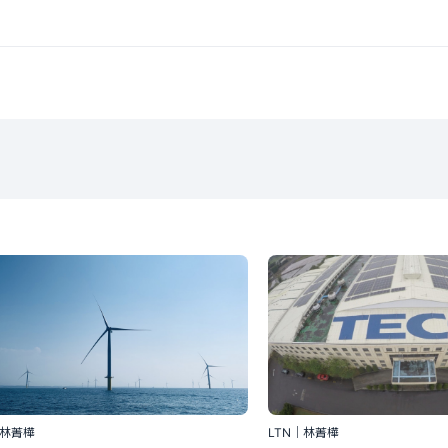
｜林菁樺
LTN｜林菁樺