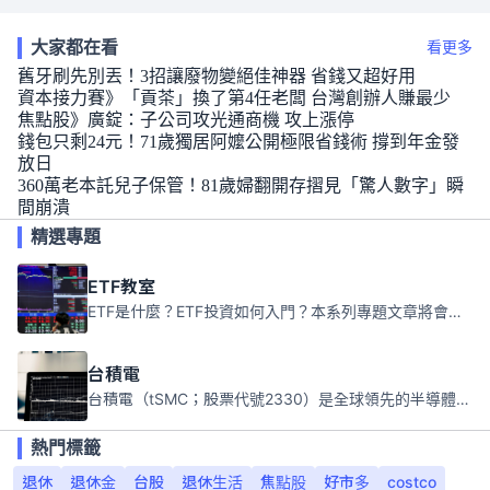
大家都在看
看更多
舊牙刷先別丟！3招讓廢物變絕佳神器 省錢又超好用
資本接力賽》「貢茶」換了第4任老闆 台灣創辦人賺最少
焦點股》廣錠：子公司攻光通商機 攻上漲停
錢包只剩24元！71歲獨居阿嬤公開極限省錢術 撐到年金發
放日
360萬老本託兒子保管！81歲婦翻開存摺見「驚人數字」瞬
間崩潰
精選專題
ETF教室
ETF是什麼？ETF投資如何入門？本系列專題文章將會告訴你新手必須知道的ETF基礎知識。
台積電
台積電（tSMC；股票代號2330）是全球領先的半導體代工公司，成立於1987年，總部位於台灣新竹。且已於美國、日本、德國及中國設廠，台積電是全球首家專業積體電路製造服務公司，也是全球最先進和最大規模的半導體代工廠。
熱門標籤
退休
退休金
台股
退休生活
焦點股
好市多
costco