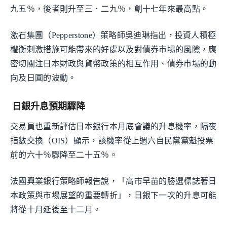
九五％，後者則升至三．二九％，創十七年來最高點。
激石集團（Pepperstone）策略師吳迪琳指出，投資人積極
權衡刺激措施可能帶來的好處以及對債券市場的風險，應
密切關注日本財政與貨幣政策的相互作用、債券市場的動
向及日圓的波動。
日銀升息預期驟降
交易員也重新評估日本銀行本月底會議的升息機率，隔夜
指數交換（OIS）顯示，該機率從上週六自民黨黨魁投票
前的六十％驟降至二十五％。
法國興業銀行策略師報告說，「高市早苗的勝選標誌著日
本政策與市場展望的重要轉折」，日銀下一次的升息可能
將從十月延後至十二月。