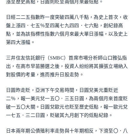
漲至歷史高點，日圓則貶至兩個月來最低點。
日經二二五指數昨一度突破四萬八千點，為史上首次，收
盤上漲四．七五％至四萬七九四四．七六點，創紀錄高
點，並為該指標性指數六個月來最大單日漲幅，以及史上
第四大漲幅。
三井住友信託銀行（SMBC）首席市場分析師山口雅弘指
出，在高市早苗勝選之後，投資人紛紛將其擴張立場納入
對股價的考量，進而推升日股走勢。
日圓昨走貶，亞洲下午交易時間，日圓兌美元重貶近
二％，報一美元兌一五〇．三五日圓，為兩個月來首度貶
破一五〇大關。日圓兌歐元也貶至歷史低點，報一歐元兌
一七五．三二日圓，貶破其九月創下的低點紀錄。
日本兩年期公債殖利率走勢與十年期相反，下滑至〇．八