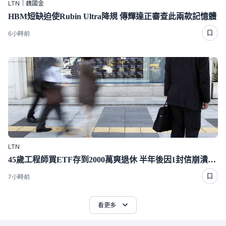
LTN｜魏國金
HBM短缺迫使Rubin Ultra降規 傳輝達正審查此兩款記憶體
6小時前
LTN
45歲工程師買ETF存到2000萬爽退休 半年後因1封信崩潰重回職場
7小時前
看更多