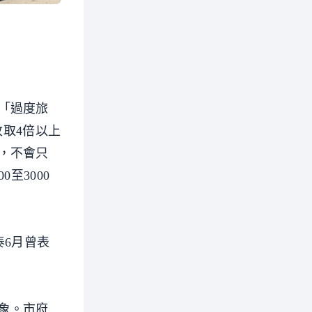
「過度旅
收取4倍以上
，不會只
至3000
泰6月曾表
象。市府