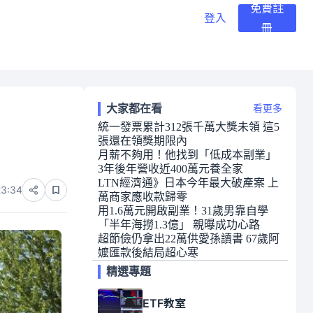
免費註
登入
冊
大家都在看
看更多
統一發票累計312張千萬大獎未領 這5
張還在領獎期限內
月薪不夠用！他找到「低成本副業」
3年後年營收近400萬元養全家
LTN經濟通》日本今年最大破產案 上
23:34
萬商家應收款歸零
用1.6萬元開啟副業！31歲男靠自學
「半年海撈1.3億」 親曝成功心路
超節儉仍拿出22萬供愛孫讀書 67歲阿
嬤匯款後結局超心寒
精選專題
ETF教室