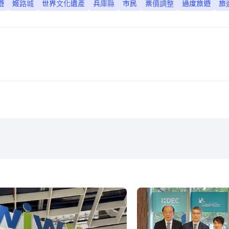
遊
姬路城
世界文化遺產
兵庫縣
市民
票價調整
過度旅遊
旅