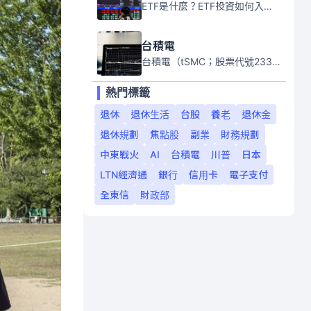
ETF是什麼？ETF投資如何入門？本系列專題文章將會告訴你新手必須知道的ETF基礎知識。
台積電
台積電（tSMC；股票代號2330）是全球領先的半導體代工公司，成立於1987年，總部位於台灣新竹。且已於美國、日本、德國及中國設廠，台積電是全球首家專業積體電路製造服務公司，也是全球最先進和最大規模的半導體代工廠。
熱門標籤
退休
退休生活
台股
養老
退休金
退休規劃
焦點股
副業
財務規劃
中東戰火
AI
台積電
川普
日本
LTN經濟通
銀行
信用卡
電子支付
全東信
財政部