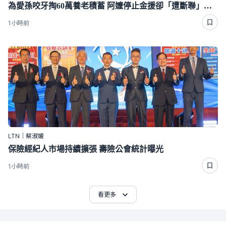
為愛孫咬牙掏60萬養老積蓄 阿嬤停止金援卻「遭斷聯」下場好心酸
1小時前
LTN｜蔡淑媛
保險經紀人市場持續擴張 壽險公會統計曝光
1小時前
看更多