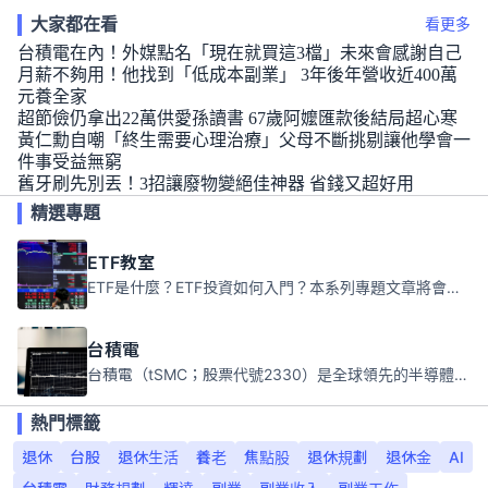
大家都在看
看更多
台積電在內！外媒點名「現在就買這3檔」未來會感謝自己
月薪不夠用！他找到「低成本副業」 3年後年營收近400萬
元養全家
超節儉仍拿出22萬供愛孫讀書 67歲阿嬤匯款後結局超心寒
黃仁勳自嘲「終生需要心理治療」父母不斷挑剔讓他學會一
件事受益無窮
舊牙刷先別丟！3招讓廢物變絕佳神器 省錢又超好用
精選專題
ETF教室
ETF是什麼？ETF投資如何入門？本系列專題文章將會告訴你新手必須知道的ETF基礎知識。
台積電
台積電（tSMC；股票代號2330）是全球領先的半導體代工公司，成立於1987年，總部位於台灣新竹。且已於美國、日本、德國及中國設廠，台積電是全球首家專業積體電路製造服務公司，也是全球最先進和最大規模的半導體代工廠。
熱門標籤
退休
台股
退休生活
養老
焦點股
退休規劃
退休金
AI