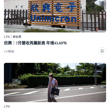
LTN｜卓怡君
欣興：7月營收再飆新高 年增43.69％
1小時前
LTN