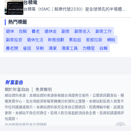
台積電
台積電（tSMC；股票代號2330）是全球領先的半導體代工公司，成立於1987年，總部位於台灣新竹。且已於美國、日本、德國及中國設廠，台積電是全球首家專業積體電路製造服務公司，也是全球最先進和最大規模的半導體代工廠。
熱門標籤
退休
台股
養老
退休金
副業
副業收入
副業工作
副業投資
退休生活
財務規劃
焦點股
宏都拉斯
網拍
養老院
省錢
牙刷
清潔
清潔工具
力積電
白蝦
關於財富自由
免責聲明
|
網站資料來源：本網站資料來源係根據台灣證券交易所、公開資訊觀測站、櫃
檯買賣中心，及台灣經濟新報等機構分析資料之匯整，本網站對投資人買賣不
作任何建議或暗示。本網站資料係完全來自公開資訊，若遇傳輸中斷、延遲及
更新，本網站不負任何責任。投資人對交易盈虧須自負全責，投資前請謹慎評
估風險。
自由時報版權所有不得轉載
©
2026
The Liberty Times. All Rights Reserved.