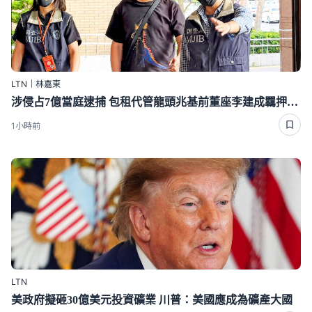
LTN｜林嘉東
涉侵占7億當庭逮捕 包租代管龍頭兆基前董座李建成羈押禁見
1小時前
LTN
美政府擬砸30億美元投資礦業 川普：美國應成為礦產大國