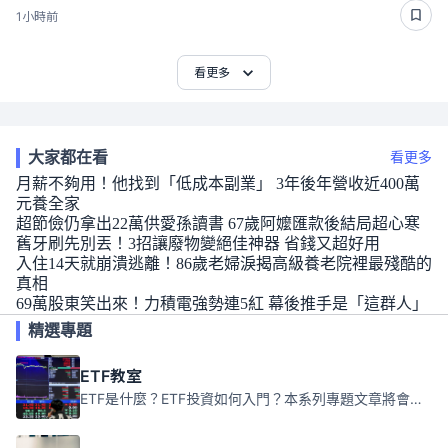
1小時前
看更多
大家都在看
看更多
月薪不夠用！他找到「低成本副業」 3年後年營收近400萬
元養全家
超節儉仍拿出22萬供愛孫讀書 67歲阿嬤匯款後結局超心寒
舊牙刷先別丟！3招讓廢物變絕佳神器 省錢又超好用
入住14天就崩潰逃離！86歲老婦淚揭高級養老院裡最殘酷的
真相
69萬股東笑出來！力積電強勢連5紅 幕後推手是「這群人」
精選專題
ETF教室
ETF是什麼？ETF投資如何入門？本系列專題文章將會告訴你新手必須知道的ETF基礎知識。