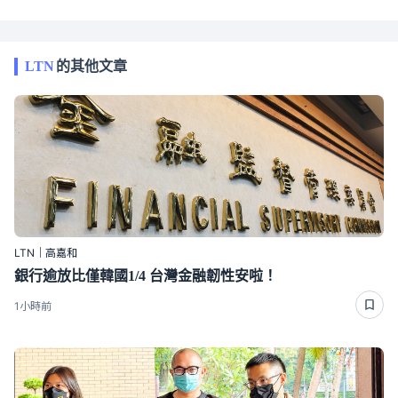
LTN
的其他文章
LTN｜高嘉和
銀行逾放比僅韓國1/4 台灣金融韌性安啦！
1小時前