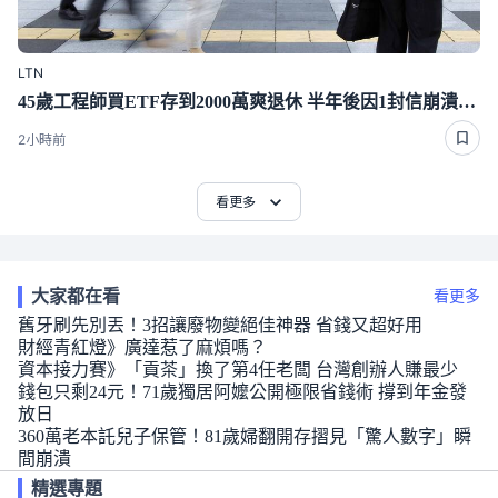
LTN
45歲工程師買ETF存到2000萬爽退休 半年後因1封信崩潰重回職場
2小時前
看更多
大家都在看
看更多
舊牙刷先別丟！3招讓廢物變絕佳神器 省錢又超好用
財經青紅燈》廣達惹了麻煩嗎？
資本接力賽》「貢茶」換了第4任老闆 台灣創辦人賺最少
錢包只剩24元！71歲獨居阿嬤公開極限省錢術 撐到年金發
放日
360萬老本託兒子保管！81歲婦翻開存摺見「驚人數字」瞬
間崩潰
精選專題