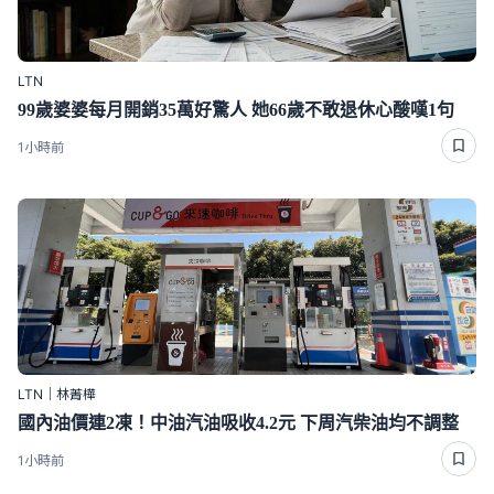
LTN
99歲婆婆每月開銷35萬好驚人 她66歲不敢退休心酸嘆1句
1小時前
LTN｜林菁樺
國內油價連2凍！中油汽油吸收4.2元 下周汽柴油均不調整
1小時前