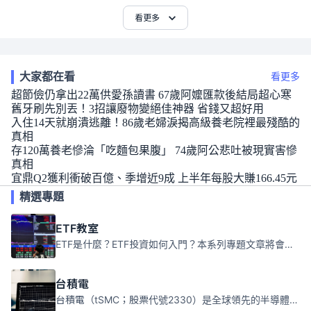
看更多
大家都在看
看更多
超節儉仍拿出22萬供愛孫讀書 67歲阿嬤匯款後結局超心寒
舊牙刷先別丟！3招讓廢物變絕佳神器 省錢又超好用
入住14天就崩潰逃離！86歲老婦淚揭高級養老院裡最殘酷的
真相
存120萬養老慘淪「吃麵包果腹」 74歲阿公悲吐被現實害慘
真相
宜鼎Q2獲利衝破百億、季增近9成 上半年每股大賺166.45元
精選專題
ETF教室
ETF是什麼？ETF投資如何入門？本系列專題文章將會告訴你新手必須知道的ETF基礎知識。
台積電
台積電（tSMC；股票代號2330）是全球領先的半導體代工公司，成立於1987年，總部位於台灣新竹。且已於美國、日本、德國及中國設廠，台積電是全球首家專業積體電路製造服務公司，也是全球最先進和最大規模的半導體代工廠。