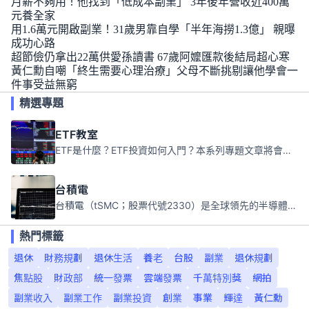
月薪不夠用！他找到「低成本副業」 3年後年營收近400萬
元養全家
用1.6萬元開啟副業！31歲男靠自學「半年海撈1.3億」 親曝
成功心路
超節儉仍拿出22萬供愛孫讀書 67歲阿嬤匯款後結局超心寒
黃仁勳自嘲「終生需要心理治療」父母不斷挑剔讓他學會一
件事受益無窮
精選專題
ETF教室
ETF是什麼？ETF投資如何入門？本系列專題文章將會告訴你新手必須知道的ETF基礎知識。
台積電
台積電（tSMC；股票代號2330）是全球領先的半導體代工公司，成立於1987年，總部位於台灣新竹。且已於美國、日本、德國及中國設廠，台積電是全球首家專業積體電路製造服務公司，也是全球最先進和最大規模的半導體代工廠。
熱門標籤
退休
財務規劃
退休生活
養老
台股
副業
退休規劃
焦點股
財政部
統一發票
雲端發票
千萬特別獎
網拍
副業收入
副業工作
副業投資
創業
事業
輝達
黃仁勳