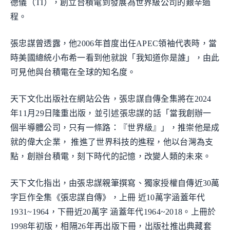
德儀（TI），創立台積電到發展為世界級公司的艱辛過
程。
張忠謀曾透露，他2006年首度出任APEC領袖代表時，當
時美國總統小布希一看到他就說「我知道你是誰」，由此
可見他與台積電在全球的知名度。
天下文化出版社在網站公告，張忠謀自傳全集將在2024
年11月29日隆重出版，並引述張忠謀的話「當我創辦一
個半導體公司，只有一條路：『世界級』」，推崇他是成
就的偉大企業， 推進了世界科技的進程，他以台灣為支
點，創辦台積電，刻下時代的記憶，改變人類的未來。
天下文化指出，由張忠謀親筆撰寫、獨家授權自傳近30萬
字巨作全集《張忠謀自傳》，上冊 近10萬字涵蓋年代
1931~1964，下冊近20萬字 涵蓋年代1964~2018。上冊於
1998年初版，相隔26年再出版下冊，出版社推出典藏套