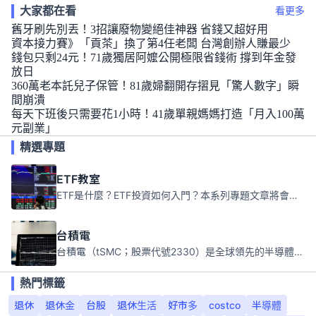
大家都在看
看更多
舊牙刷先別丟！3招讓廢物變絕佳神器 省錢又超好用
資本接力賽》「貢茶」換了第4任老闆 台灣創辦人賺最少
錢包只剩24元！71歲獨居阿嬤公開極限省錢術 撐到年金發
放日
360萬老本託兒子保管！81歲婦翻開存摺見「驚人數字」瞬
間崩潰
每天下班後只需要花1小時！41歲單親媽媽打造「月入100萬
元副業」
精選專題
ETF教室
ETF是什麼？ETF投資如何入門？本系列專題文章將會告訴你新手必須知道的ETF基礎知識。
台積電
台積電（tSMC；股票代號2330）是全球領先的半導體代工公司，成立於1987年，總部位於台灣新竹。且已於美國、日本、德國及中國設廠，台積電是全球首家專業積體電路製造服務公司，也是全球最先進和最大規模的半導體代工廠。
熱門標籤
退休
退休金
台股
退休生活
好市多
costco
半導體