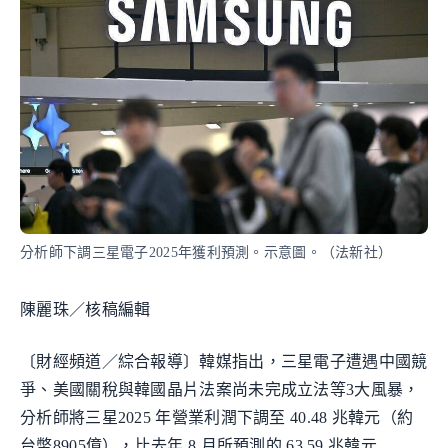
分析師下調三星電子2025年獲利預測。示意圖。（法新社）
陳麗珠／核稿編輯
〔財經頻道／綜合報導〕韓媒指出，三星電子遭遇中國競
爭、美國關稅與韓國晶片法案尚未完成立法等3大風暴，
分析師將三星2025 年營業利潤下調至 40.48 兆韓元（約
台幣8905億），比去年 8 月所預測的 63.59 兆韓元