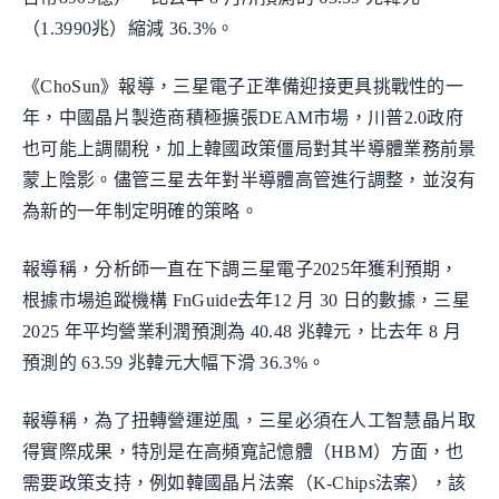
（1.3990兆）縮減 36.3%。
《ChoSun》報導，三星電子正準備迎接更具挑戰性的一
年，中國晶片製造商積極擴張DEAM市場，川普2.0政府
也可能上調關稅，加上韓國政策僵局對其半導體業務前景
蒙上陰影。儘管三星去年對半導體高管進行調整，並沒有
為新的一年制定明確的策略。
報導稱，分析師一直在下調三星電子2025年獲利預期，
根據市場追蹤機構 FnGuide去年12 月 30 日的數據，三星
2025 年平均營業利潤預測為 40.48 兆韓元，比去年 8 月
預測的 63.59 兆韓元大幅下滑 36.3%。
報導稱，為了扭轉營運逆風，三星必須在人工智慧晶片取
得實際成果，特別是在高頻寬記憶體（HBM）方面，也
需要政策支持，例如韓國晶片法案（K-Chips法案），該