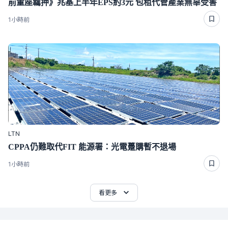
前董座羈押》兆基上半年EPS約3元 包租代管產業無辜受害
1小時前
LTN
CPPA仍難取代FIT 能源署：光電躉購暫不退場
1小時前
看更多