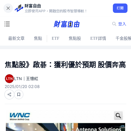
財富自由
打開
立即使用APP，開啟您的股市智慧導航！
登入
最新文章
焦點
ETF
焦點股
ETF詳情
千金股
焦點股》啟碁：獲利優於預期 股價奔高
LTN｜王憶紅
2025/01/20 02:08