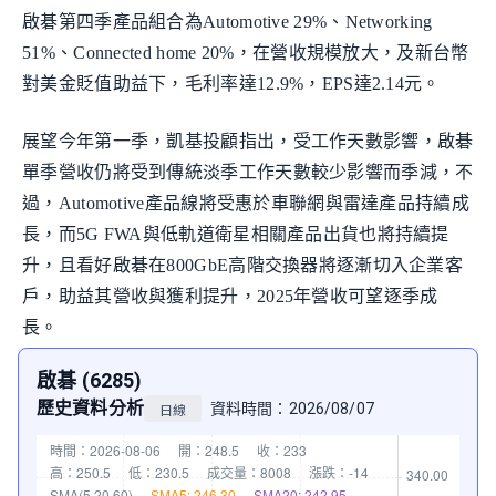
啟碁第四季產品組合為Automotive 29%、Networking
51%、Connected home 20%，在營收規模放大，及新台幣
對美金貶值助益下，毛利率達12.9%，EPS達2.14元。
展望今年第一季，凱基投顧指出，受工作天數影響，啟碁
單季營收仍將受到傳統淡季工作天數較少影響而季減，不
過，Automotive產品線將受惠於車聯網與雷達產品持續成
長，而5G FWA與低軌道衛星相關產品出貨也將持續提
升，且看好啟碁在800GbE高階交換器將逐漸切入企業客
戶，助益其營收與獲利提升，2025年營收可望逐季成
長。