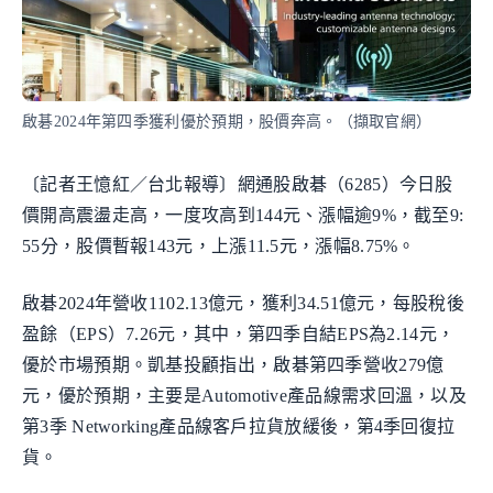
啟碁2024年第四季獲利優於預期，股價奔高。（擷取官網）
〔記者王憶紅／台北報導〕網通股啟碁（6285）今日股
價開高震盪走高，一度攻高到144元、漲幅逾9%，截至9:
55分，股價暫報143元，上漲11.5元，漲幅8.75%。
啟碁2024年營收1102.13億元，獲利34.51億元，每股稅後
盈餘（EPS）7.26元，其中，第四季自結EPS為2.14元，
優於市場預期。凱基投顧指出，啟碁第四季營收279億
元，優於預期，主要是Automotive產品線需求回溫，以及
第3季 Networking產品線客戶拉貨放緩後，第4季回復拉
貨。