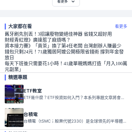
看更多
大家都在看
看更多
舊牙刷先別丟！3招讓廢物變絕佳神器 省錢又超好用
財經青紅燈》廣達惹了麻煩嗎？
資本接力賽》「貢茶」換了第4任老闆 台灣創辦人賺最少
錢包只剩24元！71歲獨居阿嬤公開極限省錢術 撐到年金發
放日
每天下班後只需要花1小時！41歲單親媽媽打造「月入100萬
元副業」
精選專題
ETF教室
ETF是什麼？ETF投資如何入門？本系列專題文章將會告訴你新手必須知道的ETF基礎知識。
台積電
台積電（tSMC；股票代號2330）是全球領先的半導體代工公司，成立於1987年，總部位於台灣新竹。且已於美國、日本、德國及中國設廠，台積電是全球首家專業積體電路製造服務公司，也是全球最先進和最大規模的半導體代工廠。