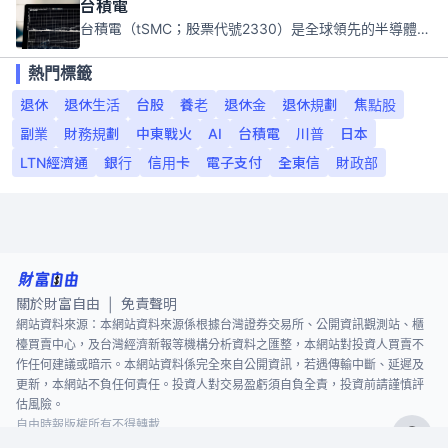
台積電
台積電（tSMC；股票代號2330）是全球領先的半導體代工公司，成立於1987年，總部位於台灣新竹。且已於美國、日本、德國及中國設廠，台積電是全球首家專業積體電路製造服務公司，也是全球最先進和最大規模的半導體代工廠。
熱門標籤
退休
退休生活
台股
養老
退休金
退休規劃
焦點股
副業
財務規劃
中東戰火
AI
台積電
川普
日本
LTN經濟通
銀行
信用卡
電子支付
全東信
財政部
關於財富自由
免責聲明
|
網站資料來源：本網站資料來源係根據台灣證券交易所、公開資訊觀測站、櫃
檯買賣中心，及台灣經濟新報等機構分析資料之匯整，本網站對投資人買賣不
作任何建議或暗示。本網站資料係完全來自公開資訊，若遇傳輸中斷、延遲及
更新，本網站不負任何責任。投資人對交易盈虧須自負全責，投資前請謹慎評
估風險。
自由時報版權所有不得轉載
©
2026
The Liberty Times. All Rights Reserved.