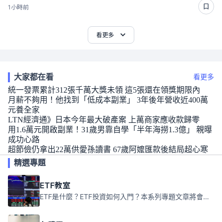
1小時前
看更多
大家都在看
看更多
統一發票累計312張千萬大獎未領 這5張還在領獎期限內
月薪不夠用！他找到「低成本副業」 3年後年營收近400萬
元養全家
LTN經濟通》日本今年最大破產案 上萬商家應收款歸零
用1.6萬元開啟副業！31歲男靠自學「半年海撈1.3億」 親曝
成功心路
超節儉仍拿出22萬供愛孫讀書 67歲阿嬤匯款後結局超心寒
精選專題
ETF教室
ETF是什麼？ETF投資如何入門？本系列專題文章將會告訴你新手必須知道的ETF基礎知識。