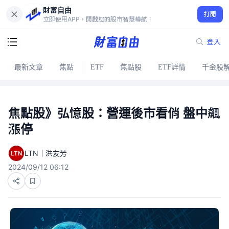
財富自由
打開
立即使用APP，開啟您的股市智慧導航！
登入
最新文章
焦點
ETF
焦點股
ETF詳情
千金股
焦點股》弘憶股：營運後市看俏 盤中飆
漲停
LTN｜洪友芳
2024/09/12 06:12