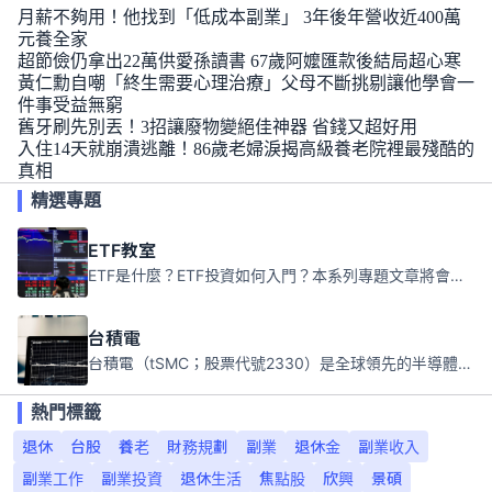
月薪不夠用！他找到「低成本副業」 3年後年營收近400萬
元養全家
超節儉仍拿出22萬供愛孫讀書 67歲阿嬤匯款後結局超心寒
黃仁勳自嘲「終生需要心理治療」父母不斷挑剔讓他學會一
件事受益無窮
舊牙刷先別丟！3招讓廢物變絕佳神器 省錢又超好用
入住14天就崩潰逃離！86歲老婦淚揭高級養老院裡最殘酷的
真相
精選專題
ETF教室
ETF是什麼？ETF投資如何入門？本系列專題文章將會告訴你新手必須知道的ETF基礎知識。
台積電
台積電（tSMC；股票代號2330）是全球領先的半導體代工公司，成立於1987年，總部位於台灣新竹。且已於美國、日本、德國及中國設廠，台積電是全球首家專業積體電路製造服務公司，也是全球最先進和最大規模的半導體代工廠。
熱門標籤
退休
台股
養老
財務規劃
副業
退休金
副業收入
副業工作
副業投資
退休生活
焦點股
欣興
景碩