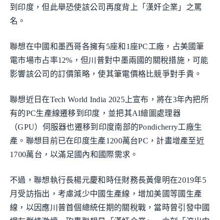
到印度，但此舉恐使該公司再度背上「漢奸企業」之罵
名。
聯想在中國和墨西哥各擁有5座和1座PC工廠，占美國筆
電市場市占率12%，但川普對中墨兩國的關稅措施，可能
影響該公司的訂價策略，使其筆電價格比競爭對手貴。
聯想近日在Tech World India 2025上宣布，將在3年內把所
有的PC生產線遷移到印度，並把其AI繪圖處理器
（GPU）伺服器也遷移到印度南部的Pondicherry工廠生
產。聯想目前已在印度生產1200萬台PC，計畫增產至近
1700萬台，以滿足國內和國際需求。
不過，聯想執行長楊元慶和時任財務長黃偉明在2019年5
月受訪指出，考慮減少中國生產線，增加美國等國生產
線，以因應川普首個總統任期的關稅戰，當時曾引發中國