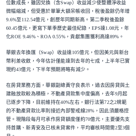
位數成長，雖因兌換（含Swap）收益減少使整體淨收益
微幅縮減，但受惠於單筆大額呆帳收回，稅後盈餘仍年增
9.6%至112.54億元，創歷年同期新高。第二季稅後盈餘
60.45億元，更寫下單季歷史最佳紀錄，EPS達1.08元，年
化ROE 9.46%、ROA 0.55%，貢獻集團獲利高達89%。
華銀去年換匯（Swap）收益達105億元，但因美元與新台
幣利差收斂，今年估計僅能達到去年的七成，上半年已實
現約43億元，下半年預期將略有減少。
在房貸業務方面，華銀副總黃守良表示，過去因房貸與土
建融放款較為積極，不動產貸款集中度偏高，去年9月起
已逐步下降，目前維持在40%左右，銀行法第72之2規範
的不動產貸款比率則接近內部警戒線28%，因此須嚴格控
管。現階段每月可承作房貸額度僅約70億元，主要優先支
持首購、新青安及已核未貸案件，平均審核時間需2至3個