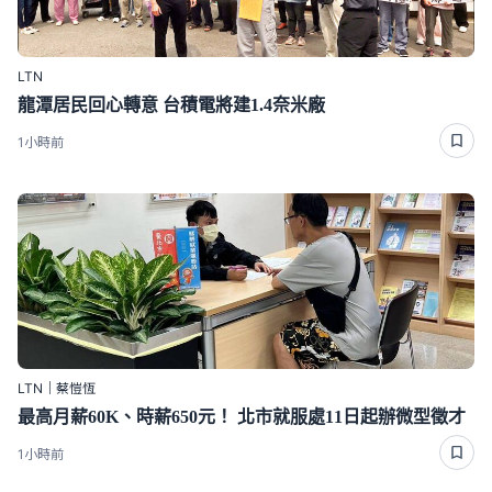
LTN
龍潭居民回心轉意 台積電將建1.4奈米廠
1小時前
LTN｜蔡愷恆
最高月薪60K、時薪650元！ 北市就服處11日起辦微型徵才
1小時前