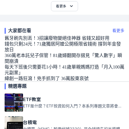
看更多
大家都在看
看更多
舊牙刷先別丟！3招讓廢物變絕佳神器 省錢又超好用
錢包只剩24元！71歲獨居阿嬤公開極限省錢術 撐到年金發
放日
360萬老本託兒子保管！81歲婦翻開存摺見「驚人數字」瞬
間崩潰
每天下班後只需要花1小時！41歲單親媽媽打造「月入100萬
元副業」
緯創一路狂瀉！兇手抓到了 36萬股東哀號
精選專題
ETF教室
ETF是什麼？ETF投資如何入門？本系列專題文章將會告訴你新手必須知道的ETF基礎知識。
台積電
台積電（tSMC；股票代號2330）是全球領先的半導體代工公司，成立於1987年，總部位於台灣新竹。且已於美國、日本、德國及中國設廠，台積電是全球首家專業積體電路製造服務公司，也是全球最先進和最大規模的半導體代工廠。